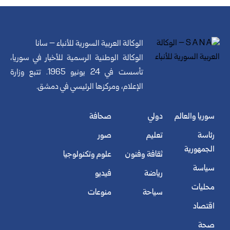
الوكالة العربية السورية للأنباء – سانا
الوكالة الوطنية الرسمية للأخبار في سوريا،
تأسست في 24 يونيو 1965. تتبع وزارة
الإعلام، ومركزها الرئيسي في دمشق.
سوريا والعالم
دولي
صحافة
رئاسة
تعليم
صور
الجمهورية
ثقافة وفنون
علوم وتكنولوجيا
سياسة
رياضة
فيديو
محليات
سياحة
منوعات
اقتصاد
صحة