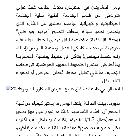
ومن المشاركين في المعرض، تحدث الطالب غيث عرابي
شراشفي من قسم الهندسة الطبية بكلية الهندسة
الميكانيكية والكهربائية بجامعة دمشق عن ابتكاره الذي
يتضمن تطوير سيارة إسعاف لتصبح “مركبة جيو طبي”
(وحدة نقل ذكية) مخصّصة لنقل مرضى الجلطات والنزيف،
تحوي نظام تحكم ميكانيكي لتعديل وضعية المريض (إمالة،
رفع، ضغط موضعي) بشكل آني لضبط وضعية الجسم بما
يحافظ على استقرار الضغوط الدموية الموضعيّة في منطقة
الإصابة، وبالتالي تقليل مخاطر فقدان المريض أو تدهوره
أثناء النقل.
بدورها، بينت الطالبة إيلاف آلوسي ماجستير كيمياء من كلية
العلوم أن الفكرة الأساسية لابتكارها تقوم على جهاز صغير
السعة (حوالي 5 لترات) مزوّد بنظام تبريد داخلي يعيد تكثيف
بخار الماء ويعيده بصورة معقمة قابلة للاستخدام مرة أخرى،