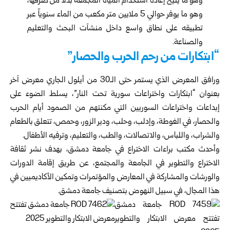
وهو ما يتيح إعادة استخدام المياه المجمعة بدلاً من صرفها،
وهو ما يوفر حوالي 5 ملايين متر مكعب من الماء سنوياً عبر
تطبيقه على نطاق واسع داخل منشآت البحث والتعليم
والصناعة.
“ابتكارات من رحم الحرب والحصار”
ورافق المعرض الذي يستمر حتى الـ30 من أيلول الجاري معرض آخر
بعنوان “ابتكارات واختراعات سورية تحت النار”، يسلط الضوء على
إبداعات واختراعات السوريين التي مكنتهم من الصمود أيام الحرب
والحصار، في الغوطة، وإدلب، وحلب، ودير الزور، وحمص، تتعلق بالطعام
والشراب، واللباس، والاتصالات، والطب، والتعليم، وترفيه الأطفال.
وأحدث مكتب براءات الاختراع في جامعة دمشق، بهدف نشر ثقافة
الاختراع والتطوير في الجامعة والمجتمع، عن طريق إقامة الدورات
والورشات والمشاركة في المعارض والمؤتمرات وتمكين الأكاديميين في
هذا المجال، في سبيل النهوض بتصنيف جامعة دمشق.