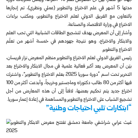
جهاد أبو نصار، بيّن أن المعرض ضم 40 اختراعاً، ويمثل مخرجات دورة
مدتها 5 أشهر في علم الاختراع والتطوير (عملي ونظري)، تم إنجازها
بالتعاون مع الفريق الدولي لعلم الاختراع والتطوير، ومكتب براءات
الاختراع في وزارة الاقتصاد والصناعة.
وأشار إلى أن المعرض يهدف لتشجيع الطاقات الشبابية التي تحب العلم
والابتكار والاختراع، وهو نتيجة جهودهم في خمسة أشهر من تعلّم
الاختراع والتطوير.
رئيس الفريق الدولي لعلم الاختراع والتطوير منظم المعرض نزار فريسان،
بيّن أن المعرض يعد أكبر فعالية علمية في مجال الابتكار والاختراع بعد
التحرير تحت اسم “دورة سوريا 2025 بعلم الاختراع والتطوير”، واشترك
فيها أكثر من 80 طالب دكتوراه وماجستير وخريجاً، وأبدعت أكثر من 100
اختراع جديد يتم تحكيم بعضها، لافتاً إلى أن هذه المعارض من أجل
تشجيع الشباب على الاختراع والتطوير والمساهمة في إعادة إعمار سوريا.
“ابتكارات تلبي احتياجات وطنية”