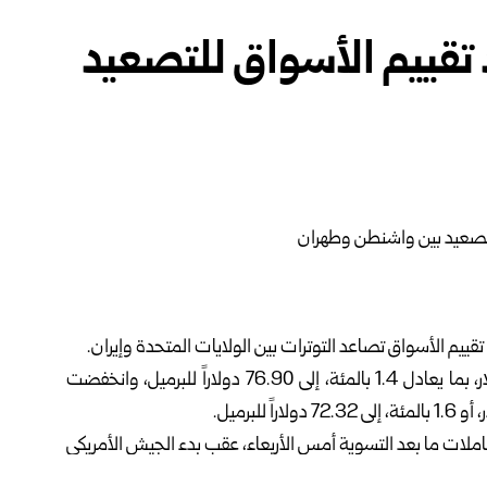
تقييم الأسواق للتصعيد
قييم الأسواق تصاعد التوترات بين الولايات المتحدة وإيران.
وذكرت رويترز أن العقود الآجلة لخام برنت تراجعت 1.12 دولار، بما يعادل 1.4 بالمئة، إلى 76.90 دولاراً للبرميل، وانخفضت
املات ما بعد التسوية أمس الأربعاء، عقب بدء الجيش الأمريكي