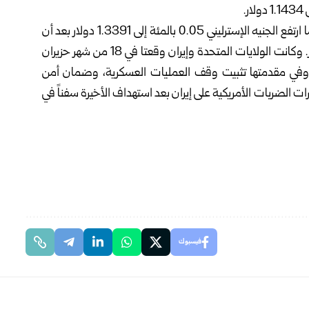
وانخفض الدولار 0.15 بالمئة مقابل الين إلى 162.31 يناً، فيما ارتفع الجنيه الإسترليني 0.05 بالمئة إلى 1.3391 دولار بعد أن
وصل إلى أعلى مستوى له في ثلاثة أسابيع عند 1.343 دولار. وكانت الولايات المتحدة وإيران وقعتا في 18 من شهر حزيران
 وفي مقدمتها تثبيت وقف العمليات العسكرية، وضمان أمن
 الضربات الأمريكية على إيران بعد استهداف الأخيرة سفناً في
فيسبوك