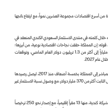
 من أسرع اقتصادات مجموعة العشرين نمواً، مع ارتفاع ناتجها
ه خلال كلمته في منتدى الاستثمار السعودي الكندي المنعقد في
 قوله: إن المملكة حققت نجاحات اقتصادية نوعية، من أبرزها؛
ارتفاع الناتج المحلي الإجمالي بنسبة 85% ليصل من 720 ملياراً إلى أكثر من 1.3 تريليون دولار العام الماضي، وتوقعات
وكشف وزير الاستثمار عن ارتفاع تدفقات الاستثمار الأجنبي المباشر إلى المملكة بخمسة أضعاف منذ 2017، ليصل رصيدها
إلى نحو 293 مليار دولار، في حين بلغ إجمالي تكوين رأس المال الثابت أكثر من 370 مليار دولار، مع وصول نسبة الاستثمار غير
وأكد الوزير السعودي، أن السوق السعودية تضم حالياً 625 شركة كندية، منها 13 مقراً إقليمياً، مع إصدار نحو 250 ترخيصاً