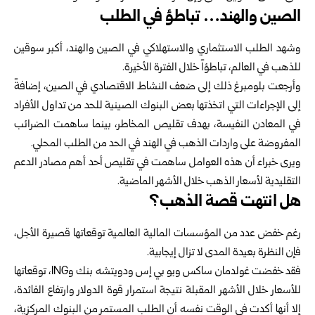
الصين والهند… تباطؤ في الطلب
وشهد الطلب الاستثماري والاستهلاكي في الصين والهند، أكبر سوقين
للذهب في العالم، تباطؤاً خلال الفترة الأخيرة.
وأرجعت بلومبرغ ذلك إلى ضعف النشاط الاقتصادي في الصين، إضافةً
إلى الإجراءات التي اتخذتها بعض البنوك الصينية للحد من تداول الأفراد
في المعادن النفيسة، بهدف تقليص المخاطر، بينما ساهمت الضرائب
المفروضة على واردات الذهب في الهند في الحد من الطلب المحلي.
ويرى خبراء أن هذه العوامل ساهمت في تقليص أحد أهم مصادر الدعم
التقليدية لأسعار الذهب خلال الأشهر الماضية.
هل انتهت قصة الذهب؟
رغم خفض عدد من المؤسسات المالية العالمية توقعاتها قصيرة الأجل،
فإن النظرة بعيدة المدى لا تزال إيجابية.
فقد خفضت غولدمان ساكس ويو بي إس ودويتشه بنك وING، توقعاتها
للأسعار خلال الأشهر المقبلة نتيجة استمرار قوة الدولار وارتفاع الفائدة،
إلا أنها أكدت في الوقت نفسه أن الطلب المستمر من البنوك المركزية،