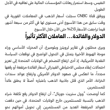
النفيس، وسط استمرار رهانات المؤسسات المالية على تعافيه في الأجل
الطويل.
ووفق قناة CNBC سجلت
أسعار الذهب
في المعاملات الفورية في
وقت سابق من هذا الأسبوع أدنى مستوى لها في أكثر من سبعة أشهر،
فيما تراجعت الأسعار 2.6% حتى الآن خلال الأسبوع.
الدولار والفائدة… العاملان الأكثر تأثيراً
ويرى محللون في تقارير لرويترز وبلومبرغ، أن المحرك الأساسي وراء
موجة الهبوط الأخيرة يتمثل في التحول الواضح في توقعات السياسة
النقدية الأمريكية، إذ أدى ارتفاع التضخم في الولايات المتحدة إلى تعزيز
احتمالات إبقاء مجلس الاحتياطي الفيدرالي أسعار الفائدة مرتفعة أو رفعها
مجدداً، ما انعكس في صعود الدولار الأمريكي وارتفاع عوائد سندات
الخزانة، الأمر الذي قلل جاذبية الذهب باعتباره أصلاً لا يحقق عائداً
للمستثمرين.
كما أوضحت “وول ستريت جورنال”، أن ارتفاع الدولار رفع تكلفة شراء
الذهب بالنسبة للمستثمرين خارج الولايات المتحدة، في حين دفعت
العوائد المرتفعة العديد من المستثمرين إلى تحويل أموالهم نحو