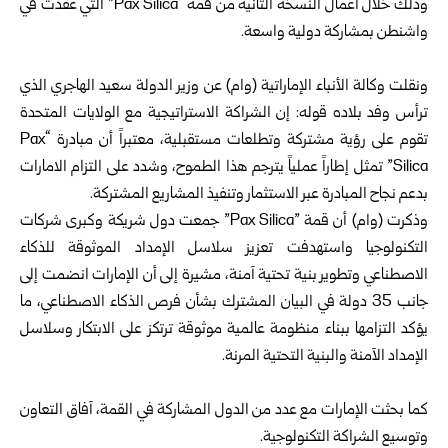
وذلك ‏خلال أعمال النسخة الثانية من قمة “‏Pax Silica‏” التي عُقدت في
واشنطن ‏بمشاركة دولية واسعة.‏
‏ ‏
ونقلت وكالة الأنباء الإماراتية (وام) عن وزير الدولة سعيد الهاجري الذي
‏ترأس وفد بلاده قوله: إن الشراكة الاستراتيجية مع الولايات المتحدة
تقوم على ‏رؤية مشتركة وتطلعات مستقبلية، معتبراً أن مبادرة “‏Pax
Silica‏” تمثل ‏إطاراً عملياً يترجم هذا الطموح، وشدد على التزام الامارات
بدعم نجاح ‏المبادرة عبر الاستثمار وتنفيذ المشاريع المشتركة.‏
وذكرت (وام) أن قمة ‏”‏Pax Silica‏” ‏جمعت دول شريكة وكبرى شركات
‏التكنولوجيا واستهدفت تعزيز سلاسل الإمداد الموثوقة للذكاء
الاصطناعي ‏وتطوير بنية تحتية آمنة، مشيرة إلى أن الإمارات انضمت إلى
جانب 35 ‏دولة في البيان المشترك بشأن فرص الذكاء الاصطناعي، ما
يؤكد التزامها ‏ببناء منظومة عالمية موثوقة ترتكز على الابتكار وسلاسل
الإمداد الآمنة ‏والبنية التحتية المرنة.‏
‏ ‏
كما بحثت الإمارات مع عدد من الدول المشاركة في ‏القمة، آفاق التعاون
وتوسيع الشراكة التكنولوجية.‏