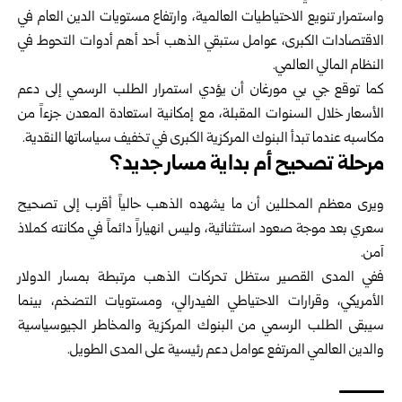
واستمرار تنويع الاحتياطيات العالمية، وارتفاع مستويات الدين العام في
الاقتصادات الكبرى، عوامل ستبقي الذهب أحد أهم أدوات التحوط في
النظام المالي العالمي.
كما توقع جي بي مورغان أن يؤدي استمرار الطلب الرسمي إلى دعم
الأسعار خلال السنوات المقبلة، مع إمكانية استعادة المعدن جزءاً من
مكاسبه عندما تبدأ البنوك المركزية الكبرى في تخفيف سياساتها النقدية.
مرحلة تصحيح أم بداية مسار جديد؟
ويرى معظم المحللين أن ما يشهده الذهب حالياً أقرب إلى تصحيح
سعري بعد موجة صعود استثنائية، وليس انهياراً دائماً في مكانته كملاذ
آمن.
ففي المدى القصير ستظل تحركات الذهب مرتبطة بمسار الدولار
الأمريكي، وقرارات الاحتياطي الفيدرالي، ومستويات التضخم، بينما
سيبقى الطلب الرسمي من البنوك المركزية والمخاطر الجيوسياسية
والدين العالمي المرتفع عوامل دعم رئيسية على المدى الطويل.