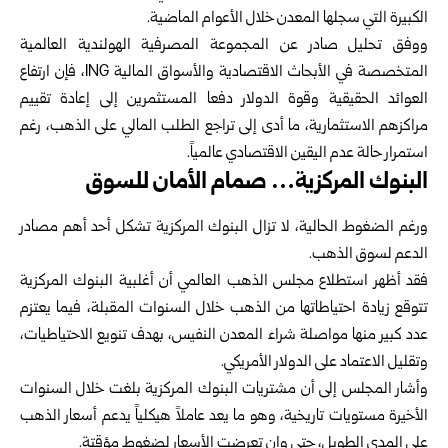
الكبيرة التي سجلها المعدن خلال الأعوام الماضية.
ووفق تحليل صادر عن المجموعة المصرفية الهولندية العالمية
المتخصصة في الأبحاث الاقتصادية والأسواق المالية ING، فإن ارتفاع
العوائد الحقيقية وقوة الدولار دفعا المستثمرين إلى إعادة تقييم
مراكزهم الاستثمارية، ما أدى إلى تراجع الطلب المالي على الذهب، رغم
استمرار حالة عدم اليقين الاقتصادي عالمياً.
البنوك المركزية… صمام الأمان للسوق
ورغم الضغوط الحالية، لا تزال البنوك المركزية تشكل أحد أهم مصادر
الدعم لسوق الذهب.
فقد أظهر استطلاع مجلس الذهب العالمي أن أغلبية البنوك المركزية
تتوقع زيادة احتياطاتها من الذهب خلال السنوات المقبلة، فيما يعتزم
عدد كبير منها مواصلة شراء المعدن النفيس، بهدف تنويع الاحتياطيات،
وتقليل الاعتماد على الدولار الأمريكي.
وأشار المجلس إلى أن مشتريات البنوك المركزية بلغت خلال السنوات
الأخيرة مستويات تاريخية، وهو ما يعد عاملاً هيكلياً يدعم أسعار الذهب
على المدى الطويل، حتى وإن تعرضت الأسعار لضغوط مؤقتة.