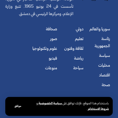
تأسست في 24 يونيو 1965. تتبع وزارة
الإعلام، ومركزها الرئيسي في دمشق.
سوريا والعالم
دولي
صحافة
رئاسة
تعليم
صور
الجمهورية
ثقافة وفنون
علوم وتكنولوجيا
سياسة
رياضة
فيديو
محليات
سياحة
منوعات
اقتصاد
صحة
سياسة الخصوصية
باستخدام هذا الموقع ، فإنك توافق على
و
موافق
شروط الاستخدام
.
© الوكالة العربية السورية للأنباء. كافة الحقوق محفوظة.