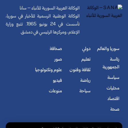
الوكالة العربية السورية للأنباء – سانا
الوكالة الوطنية الرسمية للأخبار في سوريا،
تأسست في 24 يونيو 1965. تتبع وزارة
الإعلام، ومركزها الرئيسي في دمشق.
سوريا والعالم
دولي
صحافة
رئاسة
تعليم
صور
الجمهورية
ثقافة وفنون
علوم وتكنولوجيا
سياسة
رياضة
فيديو
محليات
سياحة
منوعات
اقتصاد
صحة