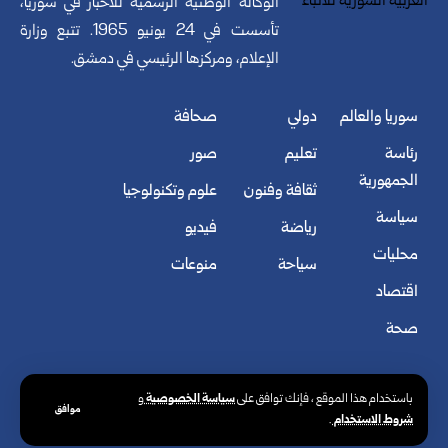
الوكالة الوطنية الرسمية للأخبار في سوريا،
تأسست في 24 يونيو 1965. تتبع وزارة
الإعلام، ومركزها الرئيسي في دمشق.
سوريا والعالم
دولي
صحافة
رئاسة
تعليم
صور
الجمهورية
ثقافة وفنون
علوم وتكنولوجيا
سياسة
رياضة
فيديو
محليات
سياحة
منوعات
اقتصاد
صحة
سياسة الخصوصية
باستخدام هذا الموقع ، فإنك توافق على
و
موافق
شروط الاستخدام
.
© الوكالة العربية السورية للأنباء. كافة الحقوق محفوظة.