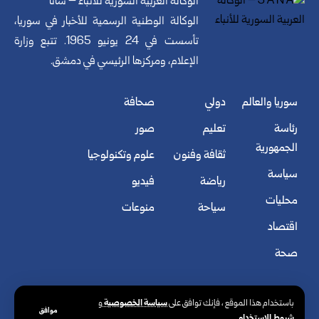
الوكالة العربية السورية للأنباء – سانا
الوكالة الوطنية الرسمية للأخبار في سوريا،
تأسست في 24 يونيو 1965. تتبع وزارة
الإعلام، ومركزها الرئيسي في دمشق.
سوريا والعالم
دولي
صحافة
رئاسة
تعليم
صور
الجمهورية
ثقافة وفنون
علوم وتكنولوجيا
سياسة
رياضة
فيديو
محليات
سياحة
منوعات
اقتصاد
صحة
سياسة الخصوصية
باستخدام هذا الموقع ، فإنك توافق على
و
موافق
شروط الاستخدام
.