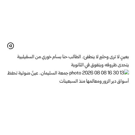
بعينٍ لا ترى وحلمٍ لا ينطفئ.. الطالب حنا بسام خوري من السقيلبية
يتحدى ظروفه ويتفوق في الثانوية