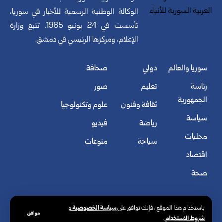
الوكالة الوطنية الرسمية للأخبار في سوريا،
تأسست في 24 يونيو 1965. تتبع وزارة
الإعلام، ومركزها الرئيسي في دمشق.
سوريا والعالم
دولي
صحافة
رئاسة
تعليم
صور
الجمهورية
ثقافة وفنون
علوم وتكنولوجيا
سياسة
رياضة
فيديو
محليات
سياحة
منوعات
اقتصاد
صحة
سياسة الخصوصية
باستخدام هذا الموقع ، فإنك توافق على
و
موافق
شروط الاستخدام
.