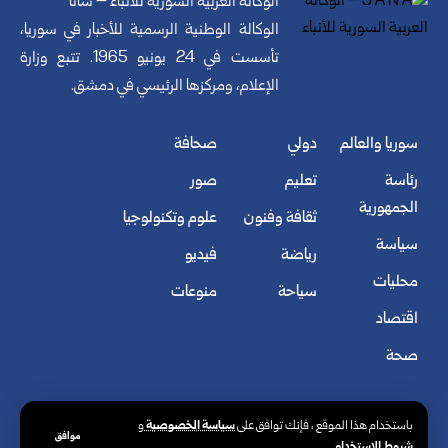
الوكالة العربية السورية للأنباء – سانا
الوكالة الوطنية الرسمية للأخبار في سوريا،
تأسست في 24 يونيو 1965. تتبع وزارة
الإعلام، ومركزها الرئيسي في دمشق.
سوريا والعالم
دولي
صحافة
رئاسة
تعليم
صور
الجمهورية
ثقافة وفنون
علوم وتكنولوجيا
سياسة
رياضة
فيديو
محليات
سياحة
منوعات
اقتصاد
صحة
سياسة الخصوصية
باستخدام هذا الموقع ، فإنك توافق على
و
موافق
شروط الاستخدام
.