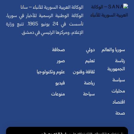
الوكالة العربية السورية للأنباء – سانا
الوكالة الوطنية الرسمية للأخبار في سوريا،
تأسست في 24 يونيو 1965. تتبع وزارة
الإعلام، ومركزها الرئيسي في دمشق.
سوريا والعالم
دولي
صحافة
رئاسة
تعليم
صور
الجمهورية
ثقافة وفنون
علوم وتكنولوجيا
سياسة
رياضة
فيديو
محليات
سياحة
منوعات
اقتصاد
صحة