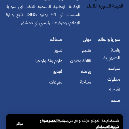
الوكالة الوطنية الرسمية للأخبار في سوريا،
تأسست في 24 يونيو 1965. تتبع وزارة
الإعلام، ومركزها الرئيسي في دمشق.
سوريا والعالم
دولي
صحافة
رئاسة
تعليم
صور
الجمهورية
ثقافة وفنون
علوم وتكنولوجيا
سياسة
رياضة
فيديو
محليات
سياحة
منوعات
اقتصاد
صحة
سياسة الخصوصية
باستخدام هذا الموقع ، فإنك توافق على
و
موافق
شروط الاستخدام
.