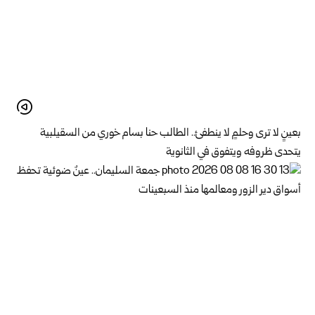
بعينٍ لا ترى وحلمٍ لا ينطفئ.. الطالب حنا بسام خوري من السقيلبية
يتحدى ظروفه ويتفوق في الثانوية