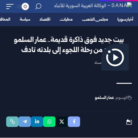
أخبار سوريا
مجلس الشعب
محليات
اقتصاد
سياسة
المحا
بيت جديد فوق ذاكرة قديمة.. عمار السلمو
يعود من رحلة اللجوء إلى بلدته تادف
2025/12/05 7:17 مساءً
الوسوم:
عمار السلمو