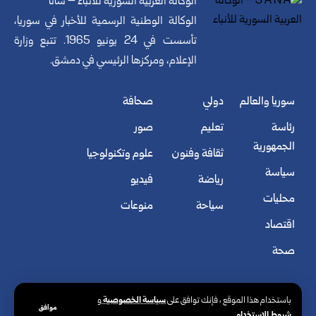
الوكالة العربية السورية للأنباء – سانا
الوكالة الوطنية الرسمية للأخبار في سوريا،
تأسست في 24 يونيو 1965. تتبع وزارة
الإعلام، ومركزها الرئيسي في دمشق.
سوريا والعالم
دولي
صحافة
رئاسة
تعليم
صور
الجمهورية
ثقافة وفنون
علوم وتكنولوجيا
سياسة
رياضة
فيديو
محليات
سياحة
منوعات
اقتصاد
صحة
سياسة الخصوصية
باستخدام هذا الموقع ، فإنك توافق على
و
موافق
شروط الاستخدام
.