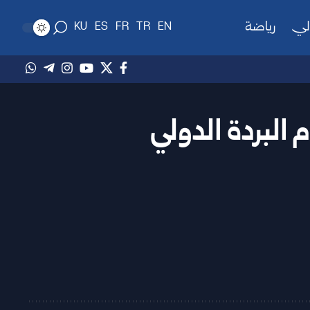
لي
رياضة
KU
ES
FR
TR
EN
 البردة الدولي