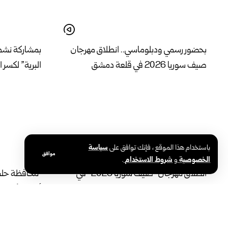
بحضور رسمي ودبلوماسي.. انطلاق مهرجان
بمشاركة نشط
صيف سوريا 2026 في قلعة دمشق
البرية” لكسر 
باستخدام هذا الموقع ، فإنك توافق على
سياسة
موافق
الخصوصية
و
شروط الاستخدام
.
انطلاق مهرجان “صيف سوريا 2026” في
محافظة حلب ت
طرطوس بفعاليات متنوعة تدعم الحراك
أحياء الأشرف
الثقافي والمجتمعي
الشمسية