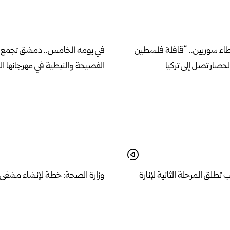
اء سوريين.. “قافلة فلسطين
في يومه الخامس.. دمشق تجمع 
الحصار تصل إلى تركيا
الفصيحة والنبطية في مهرجانها ال
طلق المرحلة الثانية لإنارة
وزارة الصحة: خطة لإنشاء مشفى
ية والشيخ مقصود بالطاقة
نموذجي وفق مواصفات عالمية في