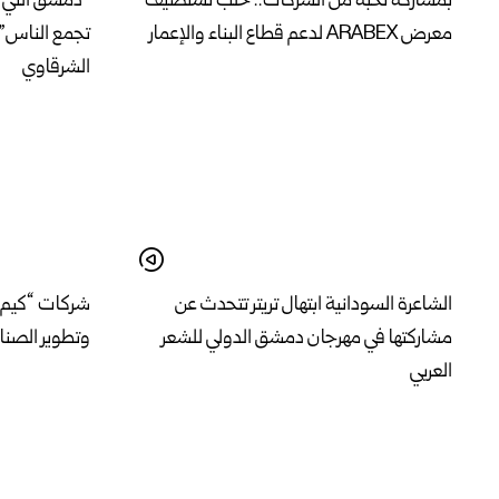
بمشاركة نخبة من الشركات.. حلب تستضيف
“دمشق التي ج
معرض ARABEX لدعم قطاع البناء والإعمار
تجمع الناس” 
الشرقاوي
الشاعرة السودانية ابتهال تريتر تتحدث عن
شركات “كيم إ
مشاركتها في مهرجان دمشق الدولي للشعر
وتطوير الصناع
العربي