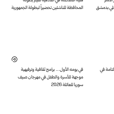
الأسر
فنية الملاكمة في اللاذقية تقيم بطولة
حلي بدمشق
المحافظة للناشئين تحضيراً لبطولة الجمهورية
لتامة في
في يومه الأول… برامج ثقافية وترفيهية
موجهة للأسرة والطفل في مهرجان صيف
سوريا للعائلة 2026