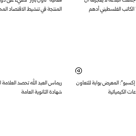
معت البلاغة لا يعجزها أن
فعالية “تاون بازار” تضيء على دور 
الكاتب الفلسطيني أدهم
المنتجة في تنشيط الاقتصاد الم
كسبو”: المعرض بوابة للتعاون
ريماس العبد الله تحصد العلامة ا
ات الكيميائية
شهادة الثانوية العامة