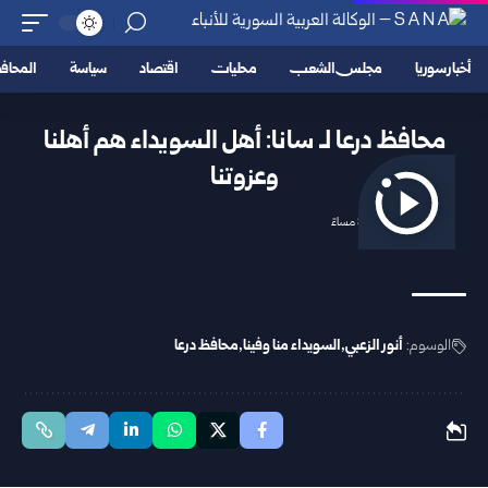
أخبار سوريا
مجلس الشعب
محليات
اقتصاد
سياسة
المحا
محافظ درعا لـ سانا: أهل السويداء هم أهلنا
وعزوتنا
2025/10/12 9:42 مساءً
الوسوم:
أنور الزعبي
السويداء منا وفينا
محافظ درعا