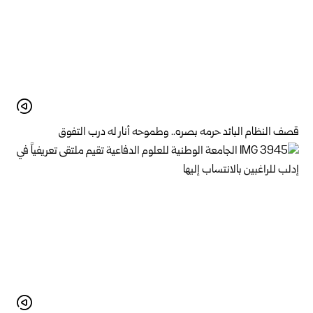
قصف النظام البائد حرمه بصره.. وطموحه أنار له درب التفوق