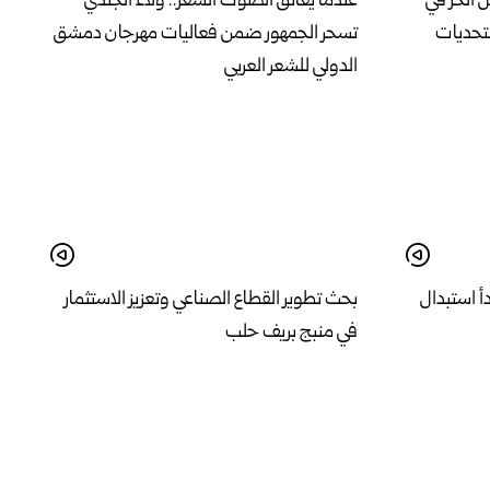
 الحر في
عندما يعانق الصوت الشعر.. ولاء الجندي
تحديات
تسحر الجمهور ضمن فعاليات مهرجان دمشق
الدولي للشعر العربي
أ استبدال
بحث تطوير القطاع الصناعي وتعزيز الاستثمار
في منبج بريف حلب