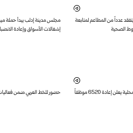
فقد عدداً من المطاعم لمتابعة
مجلس مدينة إدلب يبدأ حملة ميدان
روط الصحية
إشغالات الأسواق وإعادة الانضبا
وزير الإدارة المحلية يعلن إعادة 6520 موظفاً
حضور للخط العربي ضمن فعاليات
وظائفهم
دمشق الدولي للشعر العربي