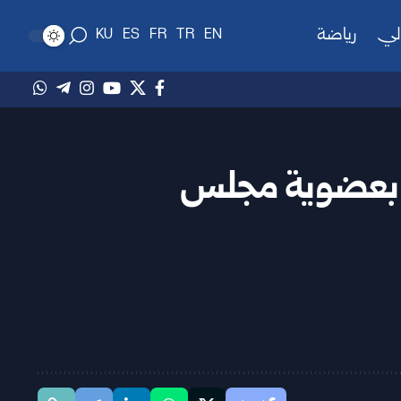
لي
رياضة
KU
ES
FR
TR
EN
حي بعضوية مجلس