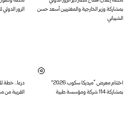
لحظة إعلان افتتاح مطار دير الزور الدولي
لحظة وصول طائ
بمشاركة وزير الخارجية والمغتربين أسعد حسن
الزور الدولي 
الشيباني
اختتام معرض “ميديكا سكوب 2026”
درعا.. خطة لل
بمشاركة 114 شركة ومؤسسة طبية
القريبة من م