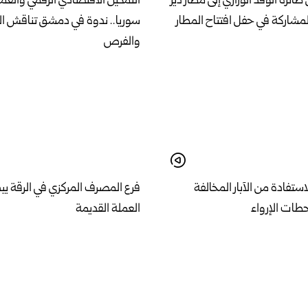
رة الوفد الوزاري إلى مطار دير
التمكين الاقتصادي الرقمي والعمل
للمشاركة في حفل افتتاح المطار
سوريا.. ندوة في دمشق تناقش ال
والفرص
استفادة من الآبار المخالفة
فرع المصرف المركزي في الرقة يبد
حطات الإرواء
العملة القديمة