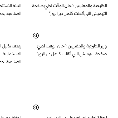
وزير الخارجية والمغتربين :”حان الوقت لطيّ
بهدف تذليل ال
صفحة التهميش التي أثقلت كاهل دير الزور”
الاستثمارية..
الصناعية ب