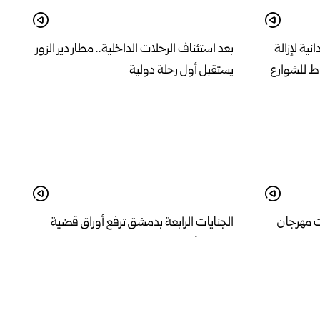
ية لإزالة
بعد استئناف الرحلات الداخلية.. مطار دير الزور
ط للشوارع
يستقبل أول رحلة دولية
 مهرجان
الجنايات الرابعة بدمشق ترفع أوراق قضية
وسيم الأسد للتدقيق والحكم في 18 آب الجاري