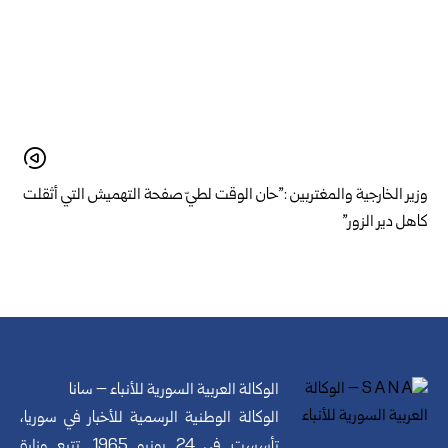
وزير الخارجية والمغتربين :”حان الوقت لطيّ صفحة التهميش التي أثقلت
كاهل دير الزور”
الوكالة العربية السورية للأنباء – سانا
الوكالة الوطنية الرسمية للأخبار في سوريا،
تأسست في 24 يونيو 1965. تتبع وزارة