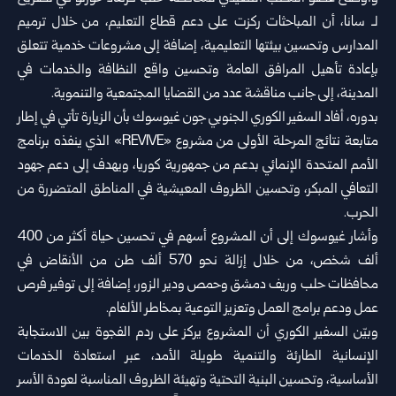
لـ سانا، أن المباحثات ركزت على دعم قطاع التعليم، من خلال ترميم
المدارس وتحسين بيئتها التعليمية، إضافة إلى مشروعات خدمية تتعلق
بإعادة تأهيل المرافق العامة وتحسين واقع النظافة والخدمات في
المدينة، إلى جانب مناقشة عدد من القضايا المجتمعية والتنموية.
بدوره، أفاد السفير الكوري الجنوبي جون غيوسوك بأن الزيارة تأتي في إطار
متابعة نتائج المرحلة الأولى من مشروع «REVIVE» الذي ينفذه برنامج
الأمم المتحدة الإنمائي بدعم من جمهورية كوريا، ويهدف إلى دعم جهود
التعافي المبكر، وتحسين الظروف المعيشية في المناطق المتضررة من
الحرب.
وأشار غيوسوك إلى أن المشروع أسهم في تحسين حياة أكثر من 400
ألف شخص، من خلال إزالة نحو 570 ألف طن من الأنقاض في
محافظات حلب وريف دمشق وحمص ودير الزور، إضافة إلى توفير فرص
عمل ودعم برامج العمل وتعزيز التوعية بمخاطر الألغام.
وبيّن السفير الكوري أن المشروع يركز على ردم الفجوة بين الاستجابة
الإنسانية الطارئة والتنمية طويلة الأمد، عبر استعادة الخدمات
الأساسية، وتحسين البنية التحتية وتهيئة الظروف المناسبة لعودة الأسر