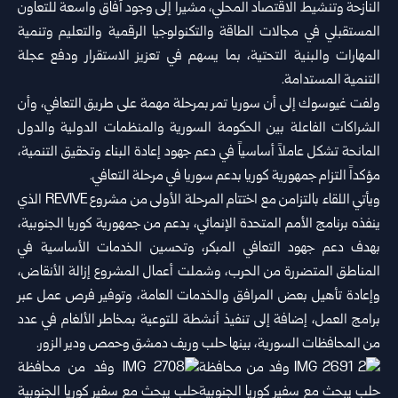
النازحة وتنشيط الاقتصاد المحلي، مشيراً إلى وجود آفاق واسعة للتعاون
المستقبلي في مجالات الطاقة والتكنولوجيا الرقمية والتعليم وتنمية
المهارات والبنية التحتية، بما يسهم في تعزيز الاستقرار ودفع عجلة
التنمية المستدامة.
ولفت غيوسوك إلى أن سوريا تمر بمرحلة مهمة على طريق التعافي، وأن
الشراكات الفاعلة بين الحكومة السورية والمنظمات الدولية والدول
المانحة تشكل عاملاً أساسياً في دعم جهود إعادة البناء وتحقيق التنمية،
مؤكداً التزام جمهورية كوريا بدعم سوريا في مرحلة التعافي.
ويأتي اللقاء بالتزامن مع اختتام المرحلة الأولى من مشروع REVIVE الذي
ينفذه برنامج الأمم المتحدة الإنمائي، بدعم من جمهورية كوريا الجنوبية،
بهدف دعم جهود التعافي المبكر، وتحسين الخدمات الأساسية في
المناطق المتضررة من الحرب، وشملت أعمال المشروع إزالة الأنقاض،
وإعادة تأهيل بعض المرافق والخدمات العامة، وتوفير فرص عمل عبر
برامج العمل، إضافة إلى تنفيذ أنشطة للتوعية بمخاطر الألغام في عدد
من المحافظات السورية، بينها حلب وريف دمشق وحمص ودير الزور.