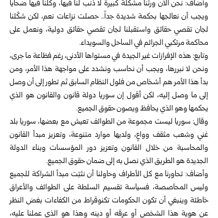
وأضاف: نحن الآن ورثنا مشكلة كبيرة لا ذنب لنا فيها، وكلنا فيها ضحايا
ويجب أن نعالجها بحكمة شديدة جداً.. حصلت نزاعات نعم، لكن شكّلنا
لجان تقصي حقائق واستقبلنا لجان تقصي حقائق دولية، ونعمل على
محاكمة مرتكبي الجرائم في الساحل والسويداء.
وتابع: هذه الإفرازات غير الجيدة في مستواها الأدنى، رغم فظاعة ما جرى،
ونحن لا نبررها، ويجب أن نحاسب ونشدد على مواجهة هذا الأمر، ومن
بدأ هذا الأمر هم أشخاص من فلول النظام السابق ثم تطور إلى أن وصل
إلى ما وصل إليه، لكن أقول إن سوريا دولة قانون والقانون هو الذي
يحكمها وهو الذي يحافظ ويصون حقوق الجميع.
وقال: سوريا ليست مجموعة من الطوائف تعيش مع بعضها، سوريا بلد
غني وشعب مثقف وواعٍ، ولديها موارد متنوعة، وتعزيز مبدأ القانون
والمحاسبة من خلال القانون وتعزيز دور المؤسسات وبناء الدولة
الجديدة هو الطريق الذي نصل به إلى ضمان حقوق الجميع.
وأضاف: تحاورنا مع كل الأطراف وحاولنا أن نثبّت مبدأ الشراكة للجميع
وليس المحاصصة، فسياسة تقسيم السلطة على الطوائف والأعراق
خاطئة وينبغي أن تكون الحكومات تكنوقراط من الكفاءات بغض النظر
عن هوية هذا الشخص أو عرقه أو دينه وهذا هو الذي عملنا عليه،