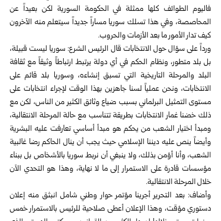
فاليوم الطوائف كلها ممثلة في الحكومة السورية لكن بعيداً عن
المحاصصة، وفي هذا تسلك سوريا مساراً جديداً سيتعلم منه الآخرون
كيف تدار الأمور ما بعد الأزمات والحروب.
ورداً على سؤال حول الانتخابات قال الرئيس الشرع: سوريا ليست قبيلة،
بل بلد متطور، ونظام الحكم في أي دولة يرتبط ارتباطاً وثيقاً مع ثقافة
البلد والمرحلة التاريخية التي تسبق إنشاءه، وسوريا بلد قائم على
الانتخابات، ونحن عملياً لسنا جاهزين بهذا الوقت لإجراء انتخابات على
مستوى التمثيل البرلماني بسبب ضياع وثائق الكثير من الناس، لكن مع
ذلك خضنا غمار الانتخابات بطريقة تتناسب مع حالة المرحلة الانتقالية،
ومبدأ اختيار الشعب من يحكم هو مبدأ أساسي تعارفت عليه البشرية
وأيضاً ينص عليه ديننا الإسلامي حيث يجب أن ينال الحاكم رضا غالبية
الشعب، وأنا أؤمن بذلك، ولا ينبغي أن نربط سوريا بالأشخاص بل ببناء
مؤسسات قادرة على الاستمرار إلى ما لا نهاية، وهذا هو التحدي الآن
خلال المرحلة الانتقالية.
وأضاف: بعد التحرير أجرينا مؤتمر حوار وطني شامل انبثق منه إعلان
دستوري مؤقت، وهذا الإعلان أعطى صلاحية للرئيس بالاستمرار خمس