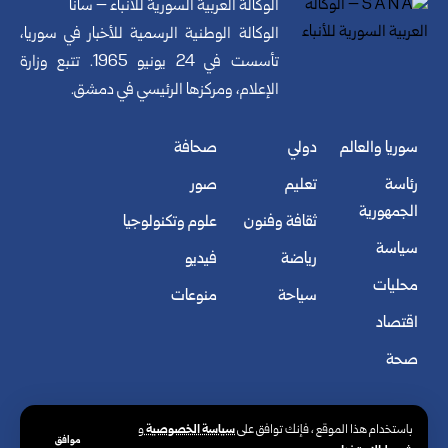
الوكالة العربية السورية للأنباء – سانا
الوكالة الوطنية الرسمية للأخبار في سوريا،
تأسست في 24 يونيو 1965. تتبع وزارة
الإعلام، ومركزها الرئيسي في دمشق.
سوريا والعالم
دولي
صحافة
رئاسة
تعليم
صور
الجمهورية
ثقافة وفنون
علوم وتكنولوجيا
سياسة
رياضة
فيديو
محليات
سياحة
منوعات
اقتصاد
صحة
سياسة الخصوصية
باستخدام هذا الموقع ، فإنك توافق على
و
موافق