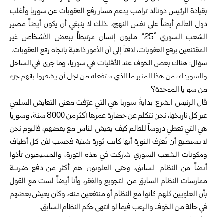
بقيادة الرئيس دونالد ترامب يدعم مسار رفع العقوبات عن سوريا وأغلب
دول العالم أيضاً على نفس النهج، لذلك لا ينبغي أن يكون أيضاً مصير
الشعب السوري “25” مليون إنسان مرتبطاً ببعض الأشخاص غير
المقتنعين برفع العقوبات، لافتاً إلى أن الأمور ذاهبة باتجاه رفع العقوبات.
سؤال: هناك بعض الخوف عند الأقليات في سوريا، وما جرى في الساحل
والسويداء، من هذا المنبر ما الذي ستفعله من أجل أن يشعروا بأنهم جزء
من سوريا الموحدة؟
قال الرئيس الشرع: بدايةً سوريا هي التي عرّفت معنى التعايش السلمي
عبر كل تاريخها، نحن نتكلم عن حضارة عمرها أكثر من 8000 سنة، وسوريا
هي التي تعطي دروساً للعالم كيف يعيش الناس مع بعضهم، فاليوم نحن
لا نستطيع أن نُعرّف الثورة أنها كانت ثورة سُنيّة فحسب لأن كل أطياف
ومكونات الشعب السوري شاركت في هذه الثورة، والمسيحيون تأذوا
أيضاً من النظام السابق، وحتى العلويون هم أكثر من دفع ضريبة
ممارسات النظام السابق من التجويع والفقر، وأنا أيضاً لست مع القول
بأن العلويين كلهم كانوا مع النظام أو منتفعين منه، وكان يعيش بعضهم
في حالة من الخوف والرعب فيما لو انتهى حكم النظام السابق.