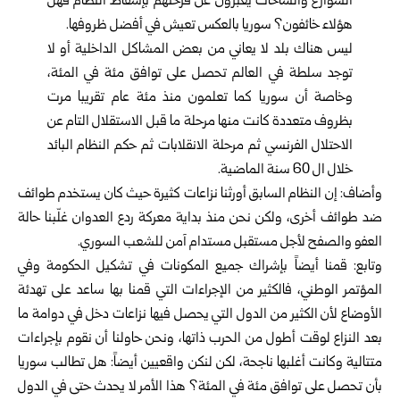
الشوارع والساحات يعبرون عن فرحتهم بإسقاط النظام فهل
هؤلاء خائفون؟ سوريا بالعكس تعيش في أفضل ظروفها.
ليس هناك بلد لا يعاني من بعض المشاكل الداخلية أو لا
توجد سلطة في العالم تحصل على توافق مئة في المئة،
وخاصة أن سوريا كما تعلمون منذ مئة عام تقريبا مرت
بظروف متعددة كانت منها مرحلة ما قبل الاستقلال التام عن
الاحتلال الفرنسي ثم مرحلة الانقلابات ثم حكم النظام البائد
خلال ال 60 سنة الماضية.
وأضاف: إن النظام السابق أورثنا نزاعات كثيرة حيث كان يستخدم طوائف
ضد طوائف أخرى، ولكن نحن منذ بداية معركة ردع العدوان غلّبنا حالة
العفو والصفح لأجل مستقبل مستدام آمن للشعب السوري.
وتابع: قمنا أيضاً بإشراك جميع المكونات في تشكيل الحكومة وفي
المؤتمر الوطني، فالكثير من الإجراءات التي قمنا بها ساعد على تهدئة
الأوضاع لأن الكثير من الدول التي يحصل فيها نزاعات دخل في دوامة ما
بعد النزاع لوقت أطول من الحرب ذاتها، ونحن حاولنا أن نقوم بإجراءات
متتالية وكانت أغلبها ناجحة، لكن لنكن واقعيين أيضاً: هل تطالب سوريا
بأن تحصل على توافق مئة في المئة؟ هذا الأمر لا يحدث حتى في الدول