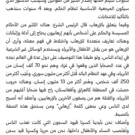
سنوات سيتم خلالها إصدار الكثير من القوانين وسيكتب الدستور الذي
سيكون المرجعية الأساسية لنظام الحكم، وبعد 4 سنوات سنذهب
بالتأكيد للانتخابات.
وفيما يتعلق بالإرهاب قال الرئيس الشرع: هناك الكثير من الأحكام
المسيسة والحكم على أشخاص بأنهم إرهابيون يحتاج إلى أدلة وإثباتات
وهناك تعاريف متعددة للإرهاب واختلاط في فهم معناه، وأرى أن
الإرهابي هو من يقتل الأطفال والأبرياء ويستخدم الوسائل غير الشرعية
في إيذاء الناس، ولو طبقنا هذا التوصيف على دول عدة في العالم نجده
في عدد الضحايا الذين وقعوا في غزة، وهم نحو 70 ألف إنسان من
الأبرياء، وفي عهد النظام البائد قُتل أكثر من مليون سوري، وغُيّب أكثر من
250 ألف شخص، وهُجر أكثر من 13 مليون إنسان، وهناك حروب
حصلت في المنطقة كالعراق وأفغانستان، راح فيها ضحايا أغلبهم من
الأبرياء، والقتلة هم من يصفون الآخرين بالإرهابيين، وأعتقد أنه أصبح
لدى الناس وعي بمعنى كلمة “إرهابي” ومن يستحق هذه الصفة
بالضبط.
وأضاف: نحن بأيدينا كسرنا قيود السجون التي كانت تعذب الناس
وتُغتَصب النساء والأطفال داخلها، نحن من حررنا وكسرنا قيد سجن