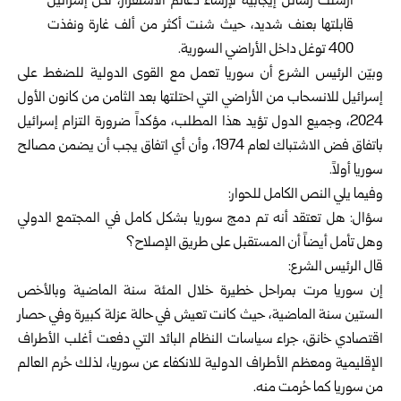
أرسلت رسائل إيجابية لإرساء دعائم الاستقرار، لكن إسرائيل
قابلتها بعنف شديد، حيث شنت أكثر من ألف غارة ونفذت
400 توغل داخل الأراضي السورية.
وبيّن الرئيس
الشرع
أن
سوريا
تعمل مع القوى الدولية للضغط على
إسرائيل للانسحاب من الأراضي التي احتلتها بعد الثامن من كانون الأول
2024، وجميع الدول تؤيد هذا المطلب، مؤكداً ضرورة التزام إسرائيل
باتفاق فض الاشتباك لعام 1974، وأن أي اتفاق يجب أن يضمن مصالح
سوريا أولاً.
وفيما يلي النص الكامل للحوار:
سؤال: هل تعتقد أنه تم دمج سوريا بشكل كامل في المجتمع الدولي
وهل تأمل أيضاً أن المستقبل على طريق الإصلاح؟
قال الرئيس الشرع:
إن سوريا مرت بمراحل خطيرة خلال المئة سنة الماضية وبالأخص
الستين سنة الماضية، حيث كانت تعيش في حالة عزلة كبيرة وفي حصار
اقتصادي خانق، جراء سياسات النظام البائد التي دفعت أغلب الأطراف
الإقليمية ومعظم الأطراف الدولية للانكفاء عن سوريا، لذلك حُرم العالم
من سوريا كما حُرمت منه.