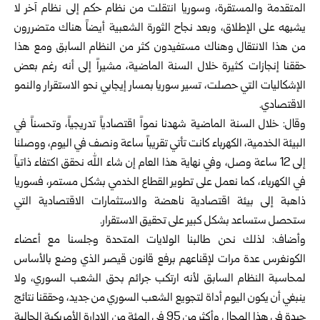
المتقدمة والمستقرة، وسوريا انتقلت من نظام حكم إلى نظام آخر لا
يشبهه على الإطلاق، وبعد نجاح الثورة الشعبية أيضاً هناك متضررون
من هذا الانتقال وهناك مستفيدون كثر من النظام السابق ومع هذا
حققنا إنجازات كثيرة خلال السنة الماضية، مشيراً إلى أنه رغم بعض
الإشكاليات التي حصلت، تسير سوريا بمسار إيجابي نحو الاستقرار والنمو
الاقتصادي.
وقال: خلال السنة الماضية شهدنا نمواً اقتصادياً تدريجياً، وتحسناً في
البيئة الخدمية، الكهرباء كانت تأتي تقريباً ساعة ونصف في اليوم، ووصلنا
إلى 12 ساعة وصل، وفي نهاية هذا العام إن شاء الله نحقق اكتفاء ذاتياً
في الكهرباء، كما نعمل على تطوير القطاع الخدمي بشكل مستمر، فسوريا
ذاهبة إلى بيئة اقتصادية ناهضة والاستثمارات الاقتصادية التي
ستحصل ستساعد بشكل كبير على تحقيق الاستقرار.
وأضاف: لذلك نحن طالبنا الولايات المتحدة وجلسنا مع أعضاء
الكونغرس عدة مرات لإقناعهم برفع قانون قيصر الذي وضع بالأساس
لمحاسبة النظام السابق لأنه ارتكب جرائم بحق الشعب السوري، ولا
ينبغي أن يكون اليوم أداة لتجويع الشعب السوري من جديد، وحققنا نتائج
جيدة في هذا المجال وأكثر من 95 في المئة من الإدارة الأمريكية الحالية