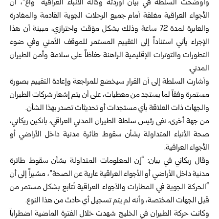
وأوضحت السلطة في بيان أوردته وكالة الأنباء العراقية “واع”، أن
الأجواء العراقية مغلقة أمام جميع الرحلات الجوية القادمة والمغادرة
والعابرة لمدة 72 ساعة وذلك بشكل مؤقت واحترازي، مبينة أن هذا
الإجراء يأتي استناداً إلى التقييم المستمر للموقف الأمني وفي ضوء
التطورات والتوترات الإقليمية الراهنة حفاظاً على سلامة وأمن الطيران
المدني.
وأشارت السلطة إلى أن القرار سيخضع للمراجعة وإعادة التقييم بصورة
مستمرة وفقاً لما يستجد من معطيات، على أن يتم إشعار شركات الطيران
والجهات ذات العلاقة بأي مستجدات أو تحديثات تصدر بهذا الشأن.
من جهة أخرى، نفى رئيس سلطة الطيران المدني العراقي، بانكين ريكاني،
صحة الأنباء المتداولة بشأن سقوط طائرة مدنية داخل الأراضي أو
الأجواء العراقية.
وقال ريكاني في بيان: “إن المعلومات المتداولة بشأن سقوط طائرة
مدنية داخل الأراضي أو الأجواء العراقية عارية عن الصحة”، مشيراً إلى أن
“الحركة الجوية في المطارات والأجواء العراقية تُتابَع بشكل مستمر من
قبل الجهات المختصة، وأنه لم يتم تسجيل أي حادث من هذا النوع.
وكانت حركة الطيران في الخليج شهدت خلال الفترة الماضية اضطراباً