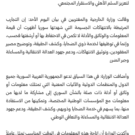
لتعزيز السلم الأهلي والاستقرار المجتمعي.
وقالت
وزارة الخارجية والمغتربين
في بيان اليوم الأحد: إن التجارب
المرتبطة بالانتهاكات الجسيمة التي شهدتها سوريا أظهرت ‏أن قيمة
المعلومات والوثائق والأدلة لا تكمن في الاحتفاظ بها أو أرشفتها فحسب،
وإنما في توظيفها لخدمة ذوي الضحايا، وكشف الحقيقة، وتوضيح مصير
المفقودين، وتوثيق الانتهاكات، ودعم جهود العدالة الانتقالية والمساءلة
وجبر الضرر.
وأضافت الوزارة: في هذا السياق تدعو الجمهورية العربية السورية جميع
الدول والمنظمات الدولية والآليات المعنية التي تمتلك معلومات أو
وثائق أو أدلة ذات صلة بالشأن السوري إلى مشاركة ما لديها من
معلومات مع المؤسسات الوطنية المختصة، وتمكينها من الاستفادة
منها، بما يسهم في خدمة الضحايا وذويهم، وكشف الحقيقة، ودعم جهود
العدالة الانتقالية والمساءلة والتعافي الوطني.
وأكدت الوزارة أن إتاحة هذه المعلومات في الوقت المناسب تمثل عاملاً