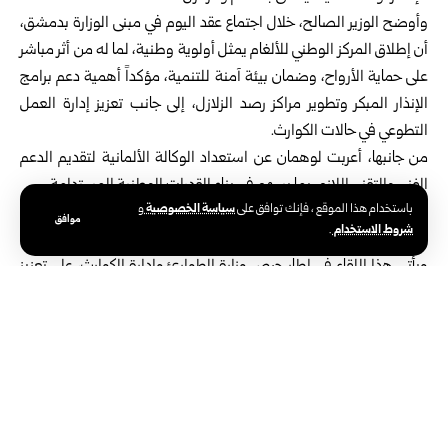
وأوضح الوزير الصالح، خلال اجتماع عقد اليوم في مبنى الوزارة بدمشق،
أن إطلاق المركز الوطني للألغام يمثل أولوية وطنية، لما له من أثر مباشر
على حماية الأرواح، وضمان بيئة آمنة للتنمية، مؤكداً أهمية دعم برامج
الإنذار المبكر وتطوير مراكز رصد الزلازل، إلى جانب تعزيز إدارة العمل
التطوعي في حالات الكوارث.
من جانبها، أعربت لوهمان عن استعداد الوكالة الألمانية لتقديم الدعم
الفني والتقني اللازم، بما يسهم في بناء القدرات الوطنية المستدامة.
سياسة الخصوصية
باستخدام هذا الموقع ، فإنك توافق على
و
واتفق الجانبان، على عقد اجتماعات تقنية بين الفرق المختصة، لمتابعة
موافق
شروط الاستخدام
.
آليات الدعم وتطوير شراكة عملية طويلة الأمد.
ويأتي هذا اللقاء في إطار حرص وزارة الطوارئ وإدارة الكوارث، على تعزيز
التعاون الدولي وتبادل الخبرات الفنية، بما يسهم في تطوير منظومة
الاستجابة الوطنية للطوارئ، وتحقيق أعلى مستويات الجاهزية لحماية
المواطنين ودعم جهود إعادة الإعمار والتنمية المستدامة.
الوسوم:
ألمانيا
إعادة إعمار سوريا
سوريا
وزير الطوارئ وإدارة الكوارث السوري