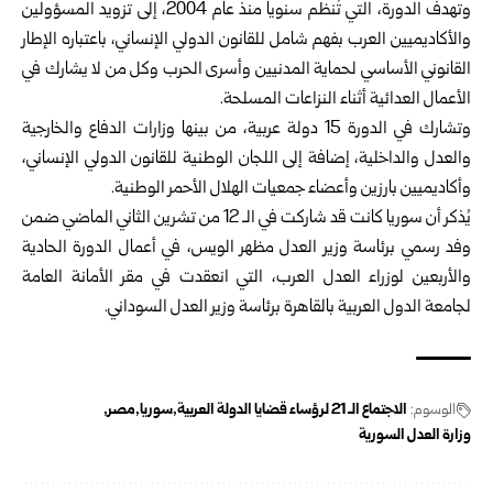
وتهدف الدورة، التي تُنظم سنوياً منذ عام 2004، إلى تزويد المسؤولين
والأكاديميين العرب بفهم شامل للقانون الدولي الإنساني، باعتباره الإطار
القانوني الأساسي لحماية المدنيين وأسرى الحرب وكل من لا يشارك في
الأعمال العدائية أثناء النزاعات المسلحة.
وتشارك في الدورة 15 دولة عربية، من بينها وزارات الدفاع والخارجية
والعدل والداخلية، إضافة إلى اللجان الوطنية للقانون الدولي الإنساني،
وأكاديميين بارزين وأعضاء جمعيات الهلال الأحمر الوطنية.
يُذكر أن سوريا كانت قد شاركت في الـ 12 من تشرين الثاني الماضي ضمن
وفد رسمي برئاسة
وزير العدل
مظهر الويس، في أعمال الدورة الحادية
والأربعين لوزراء العدل العرب، التي انعقدت في مقر الأمانة العامة
لجامعة الدول العربية بالقاهرة برئاسة وزير العدل السوداني.
الوسوم:
الاجتماع الـ 21 لرؤساء قضايا الدولة العربية
سوريا
مصر
وزارة العدل السورية