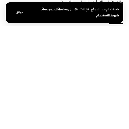
والاستقرار والتعايش السلمي والتنمية.
سياسة الخصوصية
باستخدام هذا الموقع ، فإنك توافق على
و
‏ل
متابعة أخبار سانا على تلغرام https://t.me/SyrianArabNewsAgen
موافق
شروط الاستخدام
.
الوسوم:
الخارجية الإماراتية
سوريا والعالم
ألمانيا ترحب بتعيين حكومة جديدة في سوريا
تاريخ النشر: 2025/03/30 2:18 مساءً
اخر تحديث: 2025/03/30 2:18 مساءً