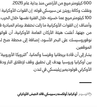
600 كيلومتر مربع من الأراضي منذ بداية عام 2026.
ونقلت وكالة رويترز عن سيرسكي قوله: إن القوات الأوكرانية
100 كيلومتر مربع عما خسرته خلال الفترة نفسها خلال الحرب.
وأضاف: إن القوات الأوكرانية ما زالت تحتفظ بزمام المبادر
من جهتها، أعلنت هيئة الأركان العامة الأوكرانية، أن قو
نوفوروسيسك على البحر الأسود، إضافة إلى محطة ضخ لخط 
الموقعين.
يشار إلى أن قادة بريطانيا وفرنسا وألمانيا، “الترويكا الأورو
بين أوكرانيا وروسيا يهدف إلى تحقيق وقف ‏لإطلاق النار 
‏الأوكراني فولوديمير زيلينسكي في لندن‎.‎
الوسوم:
أوكرانيا
أولكسندر سيرسكي
قائد الجيش الأوكراني