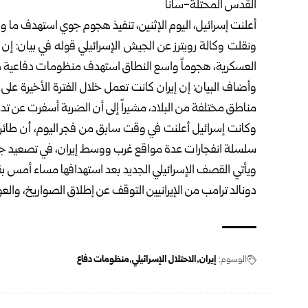
القدس المحتلة-سانا
أعلنت إسرائيل، اليوم الإثنين، تنفيذ هجوم جوي استهدف ما وص
ونقلت وكالة رويترز عن الجيش الإسرائيلي قوله في بيان: إن
العسكرية، هجوماً واسع النطاق استهدف منظومات دفاعية دا
وأضاف البيان: إن إيران كانت تعمل خلال الفترة الأخيرة عل
مناطق مختلفة من البلاد، مشيراً إلى أن الضربة أسفرت عن ت
وكانت إسرائيل أعلنت في وقت سابق من فجر اليوم، أن طائر
سلسلة انفجارات عدة مواقع غرب ووسط إيران، في تصعيد جد
ويأتي القصف الإسرائيلي الجديد بعد استهدافها مساء أمس ب
دونالد ترامب من الإيرانيين التوقف عن إطلاق الصواريخ، والع
الوسوم:
إيران
الاحتلال الإسرائيلي
منظومات دفاع