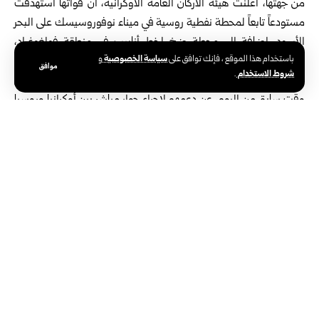
من جهتها، أعلنت هيئة الأركان العامة الأوكرانية، أن قواتها استهدفت
مستودعاً تابعاً لمحطة نفطية روسية في ميناء نوفوروسيسك على البحر
الأسود، إضافة إلى محطة ضخ لخط أنابيب في منطقة فولغوغراد،
سياسة الخصوصية
باستخدام هذا الموقع ، فإنك توافق على
و
مشيرةً إلى اندلاع حرائق في الموقعين.
موافق
شروط الاستخدام
.
يشار إلى أن قادة بريطانيا وفرنسا وألمانيا، “الترويكا الأوروبية”، عبروا في
وقت سابق من اليوم، عن ‏دعمهم لإجراء حوار مباشر بين أوكرانيا وروسيا
يهدف إلى تحقيق وقف ‏لإطلاق النار ودفع مفاوضات السلام قدماً، وذلك
عقب محادثاتهم مع الرئيس ‏الأوكراني فولوديمير زيلينسكي في لندن‎.‎
الوسوم:
أوكرانيا
أولكسندر سيرسكي
قائد الجيش الأوكراني