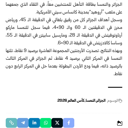
الجزائر ‏والنمسا بطاقة التأهل للمنتخبين معاً، في اللقاء الذي جمعهما
على ملعب “أروهيد”بمدينة كانساس سيتي الأمريكية.‏
وسجل أهداف الجزائر كل من رفيق بلغالي في الدقيقة الـ 45، ورياض
‏محرز في الدقيقتين الـ 60 والـ 90+4، فيما سجل للنمسا ماركو
أرناوتوفيتش ‏في الدقيقة الـ 28، ومارسيل سابيتزر في الدقيقة الـ 55،
وساسا كالادزيتش ‏في الدقيقة الـ 90+6.‏
وبهذه النتائج، تصدرت الأرجنتين المجموعة العاشرة برصيد 9 نقاط، تلتها
‏النمسا في المركز الثاني برصيد 4 نقاط، ثم الجزائر في المركز الثالث
‏بالرصيد ذاته، فيما ودع الأردن البطولة بعدما حل في المركز الرابع دون
‏نقاط.‏
الوسوم:
الجزائر
النمسا
كأس العالم ‌‏2026