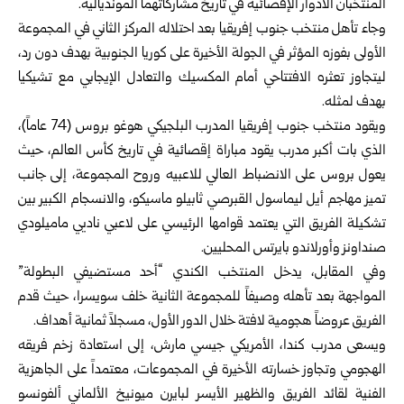
المنتخبان الأدوار الإقصائية في تاريخ مشاركاتهما المونديالية.
وجاء تأهل منتخب جنوب إفريقيا بعد احتلاله المركز الثاني في المجموعة
الأولى بفوزه المؤثر في الجولة الأخيرة على كوريا الجنوبية بهدف دون رد،
ليتجاوز تعثره الافتتاحي أمام المكسيك والتعادل الإيجابي مع تشيكيا
بهدف لمثله.
ويقود منتخب جنوب إفريقيا المدرب البلجيكي هوغو بروس (74 عاماً)،
الذي بات أكبر مدرب يقود مباراة إقصائية في تاريخ كأس العالم، حيث
يعول بروس على الانضباط العالي للاعبيه وروح المجموعة، إلى جانب
تميز مهاجم أيل ليماسول القبرصي ثابيلو ماسيكو، والانسجام الكبير بين
تشكيلة الفريق التي يعتمد قوامها الرئيسي على لاعبي ناديي ماميلودي
صنداونز وأورلاندو بايرتس المحليين.
وفي المقابل، يدخل المنتخب الكندي “أحد مستضيفي البطولة”
المواجهة بعد تأهله وصيفاً للمجموعة الثانية خلف سويسرا، حيث قدم
الفريق عروضاً هجومية لافتة خلال الدور الأول، مسجلاً ثمانية أهداف.
ويسعى مدرب كندا، الأمريكي جيسي مارش، إلى استعادة زخم فريقه
الهجومي وتجاوز خسارته الأخيرة في المجموعات، معتمداً على الجاهزية
الفنية لقائد الفريق والظهير الأيسر لبايرن ميونيخ الألماني ألفونسو