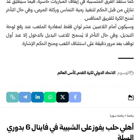
كما ستُعدّ الفرق المتسببة في إيقاف المباريات خاسرة، فيما سيُطبّق عدٌّ
تنازلي من قبل الحكم لتنفيذ رمية التماس وركلة المرمى، وفي حال التأخر
تُمنح الكرة للفريق المنافس.
وسيكون أمام اللاعبين عشر ثوانٍ فقط لمغادرة الملعب عند رفع لوحة
التبديل، وفي حال التأخر لا يُسمح للاعب البديل بالدخول إلا عند أول
توقف بعد مرور دقيقة على استئناف اللعب ومنح الحكم الإشارة.
الوسوم:
الاتحاد الدولي لكرة القدم
كأس العالم
رياضة
>
رياضة سوريا
أهلي حلب يفوز على الشبيبة في فاينال 6 بدوري
السلة