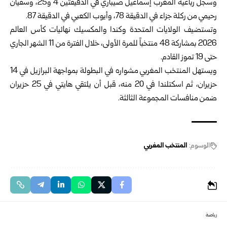
وسجل رباعية المغرب إسماعيل صيباري في الدقيقتين 4 و25، وسفيان
‏رحيمي من ركلة جزاء في الدقيقة 78، وأيوب الكعبي في الدقيقة 87.‏
وتستضيف الولايات المتحدة وكندا والمكسيك نهائيات كأس العالم
2026 ‏بمشاركة 48 منتخباً للمرة الأولى، خلال الفترة من 11 الشهر الجاري
حتى ‌‏19 تموز القادم.‏
ويستهل المنتخب المغربي مشواره في البطولة بمواجهة البرازيل في 14
‏حزيران، ثم اسكتلندا في 20 منه، قبل أن يلتقي هايتي في 25 حزيران
ضمن ‏منافسات المجموعة الثالثة.‏
الوسوم:
المنتخب المغربي
رياضة