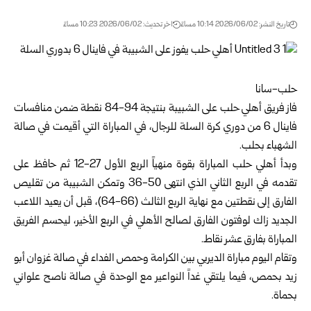
تاريخ النشر: 2026/06/02 10:14 مساءً
اخر تحديث: 2026/06/02 10:23 مساءً
حلب-سانا‏
فاز
فريق أهلي حلب
على الشبيبة بنتيجة 94-84 نقطة ضمن منافسات
فاينال 6 من
دوري كرة السلة للرجال
، في المباراة التي أقيمت في صالة
‏الشهباء بحلب.
وبدأ أهلي حلب المباراة بقوة منهياً الربع الأول 27-12 ثم حافظ على
تقدمه ‏في الربع الثاني الذي انتهى 50-36 وتمكن الشبيبة من تقليص
الفارق إلى ‏نقطتين مع نهاية الربع الثالث (66-64)، قبل أن يعيد اللاعب
الجديد زاك ‏لوفتون الفارق لصالح الأهلي في الربع الأخير، ليحسم الفريق
المباراة بفارق ‏عشر نقاط.
وتقام اليوم مباراة الديربي بين الكرامة وحمص الفداء في صالة غزوان أبو
‏زيد بحمص، فيما يلتقي غداً النواعير مع الوحدة في صالة ناصح علواني
‏بحماة.