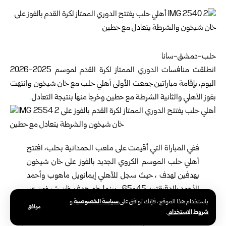
حلب-دمشق-سانا
انطلقت منافسات الدوري الممتاز لكرة القدم لموسم 2025-2026
اليوم، بإقامة مباراتين جمعت الأولى أهلي حلب مع خان شيخون وانتهت
بفوز الأهلي والثانية الشرطة مع حطين وخرجا منها بنتيجة التعادل.
ففي المباراة التي أقيمت على ملعب الحمدانية بحلب، افتتح
أهلي حلب الموسم الكروي الجديد بالفوز على خان شيخون
بهدفين لهدف ، حيث سجل للأهلي إيمانويل ماهوب وأحمد
الأحمد بالدقيقتين 45و65 ، بينما جاء هدف خان شيخون عبر
سياسة الخصوصية
محمد العبيد بالدقيقة 49.
باستخدام هذا الموقع ، فإنك توافق على
و
موافق
شروط الاستخدام
.
وفي المباراة التي أقيمت على ملعب الفيحاء بدمشق تعادل فريق