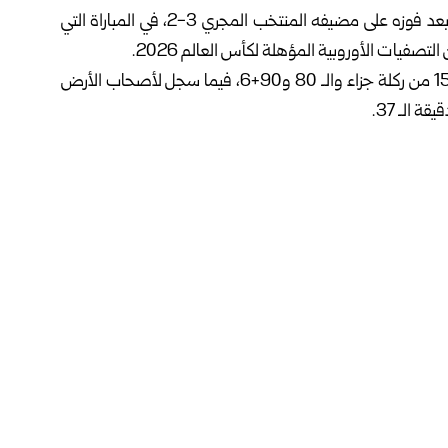
حسم المنتخب الآيرلندي بطاقة العبور إلى الملحق الأوروبي بعد فوزه على مضيفه المنتخب المجري 3-2، في المباراة التي
فيات الأوروبية المؤهلة لكأس العالم 2026.
سجل أهداف المنتخب الآيرلندي تروي باروت في الدقائق الـ 15 من ركلة جزاء والـ 80 و90+6، فيما سجل لأصحاب الأرض
بهذا الفوز احتل المنتخب الآيرلندي مركز الوصافة في المجموعة برصيد 10 نقاط، فيما يأتي منتخب المجر في المركز الثالث بـ 8
لمجموعة.
فيسبوك