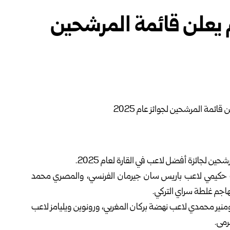
دم يعلن قائمة المرشحين
شحين لجائزة أفضل لاعب في القارة لعام 2025.
ف حكيمي لاعب باريس سان جيرمان الفرنسي، والمصري محمد
هاجم غلطة سراي التركي.
منير محمدي لاعب نهضة بركان المغربي، ورونوين ويليامز لاعب
رمى.