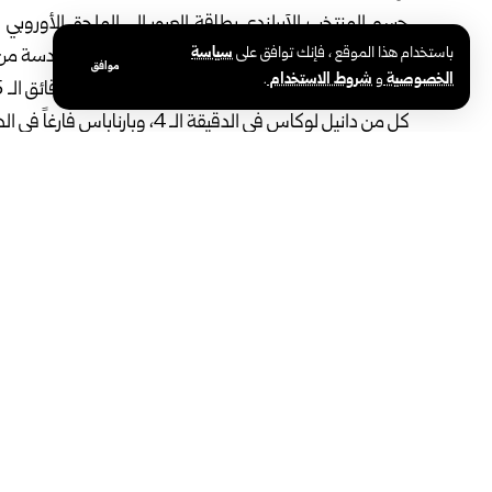
باستخدام هذا الموقع ، فإنك توافق على
سياسة
أقيمت بينهما اليوم، ضمن مواجهات المجموعة السادسة من التص
موافق
الخصوصية
و
شروط الاستخدام
.
كل من دانيل لوكاس في الدقيقة الـ 4، وبارناباس فارغاً في الدقيقة الـ 37.
نقاط.
يذكر أن المنتخب البرتغالي تأهل إلى المونديال متصدراً لهذه ا
الوسوم:
الملحق الأوروبي
المنتخب الآيرلندي
المنتخب المجري
مشاركة هذه المقالة