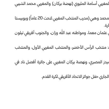
لمغربي أسامة المليوي (نهضة بركان) والمغربي محمد الشيبي
وسيتنافس كل من وليد الركراكي (مدرب المنتخب المغربي) ومحمد وهبي (مدرب المنتخب المغربي لتحت 20 عاماً) وبوبيستا
رة.
ثمان معما، ومواطنه عبد الله وزان، والجنوب أفريقي تيلون
ء: منتخب الرأس الأخضر، والمنتخب المغربي الأول، والمنتخب
ميدز المصري، ونهضة بركان المغربي على جائزة أفضل ناد في
اري حفل جوائز الاتحاد الأفريقي لكرة القدم.