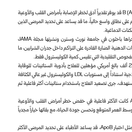
أظهرت دراسة علمية حديثة أن اختبار البروتين الشحمي B (ApoB) قد يوفر تقديراً أدق لخطر الإصابة بأمراض القلب والأوعية
فحص الكوليسترول الضار (LDL) المستخدم على نطاق واسع حالياً، ما قد يساعد على تحديد المرضى الذين
كتات الدماغية.
وذكر موقع ScienceDaily أول أمس أن الدراسة التي أجراها باحثون في جامعة نورث وسترن ونشرتها مجلة JAMA
عدد الإجمالي للجزيئات الدهنية الضارة القادرة على التراكم داخل جدران الشرايين، ما
بالفحوص التقليدية التي تقيس كمية الكوليسترول فقط.
واعتمد فريق البحث على محاكاة حاسوبية شملت نحو 250 ألف بالغ أمريكي مؤهلين للعلاج بأدوية الستاتينات للوقاية
الأولية من أمراض القلب، حيث قورنت ثلاث استراتيجيات علاجية استناداً إلى مستويات LDL والكوليسترول غير عالي الكثافة
ستوى المستهدف، جرى تصعيد العلاج باستخدام ستاتينات أكثر فاعلية ثم
وأظهرت النتائج أن الاستراتيجية المعتمدة على اختبار ApoB كانت الأكثر فاعلية في خفض خطر أمراض القلب والأوعية
وسط العمر المتوقع وتحسن جودة الحياة، مع بقائها خياراً مجدياً
وأشار الباحثون إلى أن استخدام أدوات تشخيص أكثر دقة، مثل اختبار ApoB، قد يساعد الأطباء على تحديد المرضى الأكثر