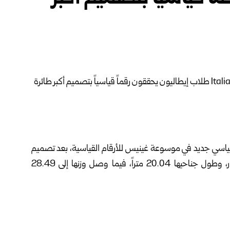
 قياسي جديد في موسوعة غينيس للأرقام القياسية، بعد تصميم
وإطلاق أكبر طائرة ورقية في العالم، بلغ طولها سبعة أمتار، وطول جناحيها 20.04 متراً، فيما وصل وزنها إلى 28.49
مي مؤخراً، أن الطائرة العملاقة صُنعت بالكامل من صفائح
سجيل الرقم القياسي أن تُطلق بواسطة شخص واحد، وأن تحلق