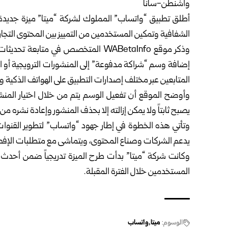
واشنطن-سانا
أطلق تطبيق “واتساب” المملوك لشركة “ميتا” ميزة جديدة 
الشفافية وتمكين المستخدمين من التمييز بين المحتوى التجار
وذكر موقع WABetaInfo المتخصص في متا
إضافة وسم “شراكة مدفوعة” إلى المنشورات الترويجية أو ال
المتابعين عبر مختلف إصدارات التطبيق على الهواتف الذكية 
وأوضح الموقع أن تفعيل الوسم يتم من خلال اختيار المنشو
يصبح ثابتاً ولا يمكن إزالته إلا بحذف المنشور وإعادة نشره من
وتأتي هذه الخطوة في إطار جهود “واتساب” لتطوير القنوات 
يدعم الشركات وصناع المحتوى، ويتماشى مع متطلبات الإفص
وكانت شركة “ميتا” بدأت طرح الميزة تدريجياً ضمن أحدث تح
المستخدمين خلال الفترة المقبلة.
الوسوم:
ميتا
واتساب