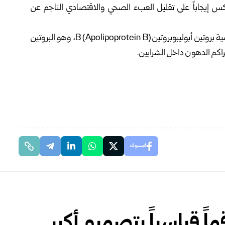
س إيجاباً على تقليل العبء الصحي والاقتصادي الناجم عن
واختبار البروتين الشحمي B (ApoB) هو فحص دم يقيس كمية بروتين أبوليبوبروتين B (Apolipoprotein B)، وهو البروتين
كم الدهون داخل الشرايين.
فيسبوك
ً قياسياً بتصميم أكبر