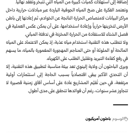
إضافة إلى استهلاك كميات كبيرة من المياه التي تتبخر وتفقد نهائياً.
وتعتمد الفكرة على ضخ المياه الجوفية الباردة عبر مبادلات حرارية داخل
مراكز البيانات لامتصاص الحرارة الناتجة عن الخوادم، ثم إعادتها إلى باطن
الأرض لتخزينها حرارياً وإعادة استخدامها، على أن يمكن عكس العملية في
فصل الشتاء للاستفادة من الحرارة المخزنة في تدفئة المباني.
ولا تتطلب هذه التقنية استخدام مياه عذبة، إذ يمكن الاعتماد على المياه
المالحة أو الملوثة أو حتى المناجم المهجورة المغمورة بالمياه، ما يسهم
في رفع كفاءة التبريد وتقليل الطلب على الكهرباء.
ويرى الباحثون أن ولاية إلينوي تعد بيئة مناسبة لتطبيق هذه التقنية، إلا
أن التحدي الأكبر يبقى اقتصادياً بسبب الحاجة إلى استثمارات أولية
مرتفعة، في حين تُقيَّم المشاريع عادة على أساس آفاق زمنية قصيرة لا
تتجاوز عشر سنوات، رغم أن فوائدها تتحقق على مدى أطول.
الوسوم:
باحثون أمريكيون