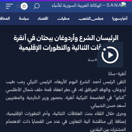
أخبار سوريا
مجلس الشعب
محليات
اقتصاد
سياسة
المحا
الرئيسان الشرع وأردوغان يبحثان في أنقرة
العلاقات الثنائية والتطورات الإقليمية
2026/07/08 8:35 مساءً
أنقرة-سانا‏
التقى الرئيس
أحمد الشرع
اليوم الأربعاء، الرئيس التركي
رجب طيب
أردوغان
، ‏والوفد المرافق له، في مقر انعقاد قمة حلف شمال الأطلسي
“الناتو” في العاصمة ‏التركية أنقرة، بحضور وزير الخارجية والمغتربين
أسعد حسن الشيباني.‏
وجرى خلال اللقاء بحث العلاقات الثنائية، وآخر التطورات الإقليمية،
إضافة إلى ‏مناقشة آلية التعاون في عدد من القضايا ذات الاهتمام
المشترك بين البلدين.‏