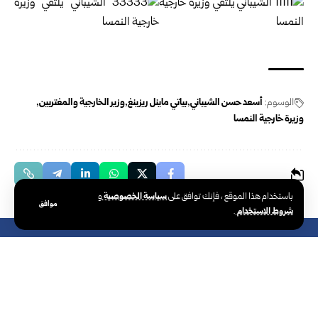
الوسوم:
أسعد حسن الشيباني
بياتي ماينل ريزينغ
وزير الخارجية والمغتربين
وزيرة خارجية النمسا
سياسة الخصوصية
باستخدام هذا الموقع ، فإنك توافق على
و
موافق
شروط الاستخدام
.
الوكالة العربية السورية للأنباء – سانا
الوكالة الوطنية الرسمية للأخبار في سوريا،
تأسست في 24 يونيو 1965. تتبع وزارة