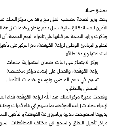
دمشق-سانا ‏
بحث
وزير الصحة
مصعب العلي مع وفد من مركز الملك عبد ال
الأمين للمساندة الإنسانية، سبل ‏دعم وتطوير خدمات زراعة ال
وذكرت
وزارة الصحة
عبر قناتها على تلغرام اليوم الجمعة، أن
لتطوير البرنامج ‏الوطني لزراعة القوقعة، مع التركيز على ت
استدامتها وزيادة نطاقها.‏
وركز الاجتماع على آليات ضمان استمرارية خدمات
زراعة القوقعة، ‏والعمل على إنشاء مراكز متخصصة
تسهم في دعم المرضى وتوسيع خدمات ‏التأهيل
السمعي والنطقي.‏
وقدمت مديرة مركز الملك عبد الله لزراعة القوقعة فداء الم
لإجراء عمليات زراعة ‏القوقعة، بما يسهم في بناء قدرات وطنية
بدورها استعرضت مديرة برنامج زراعة القوقعة والتأهيل السم
مراكز تأهيل النطق والسمع في ‏مختلف المحافظات السورية