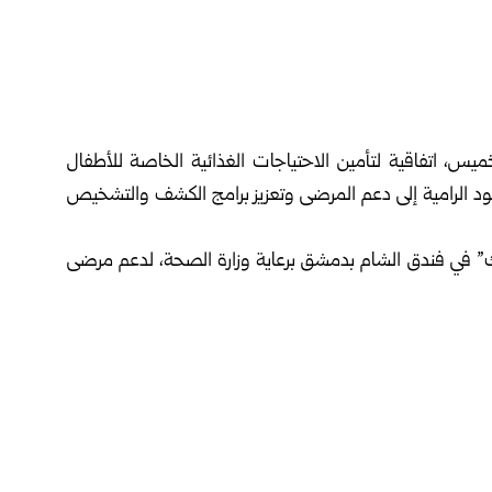
س، اتفاقية لتأمين الاحتياجات الغذائية ‏الخاصة للأطفال
ئي ‏PKU، وذلك في إطار الجهود الرامية إلى دعم ‏المرضى وتعزيز برامج الكشف والتشخيص
ك” في فندق الشام بدمشق برعاية وزارة ‏الصحة، لدعم مرضى