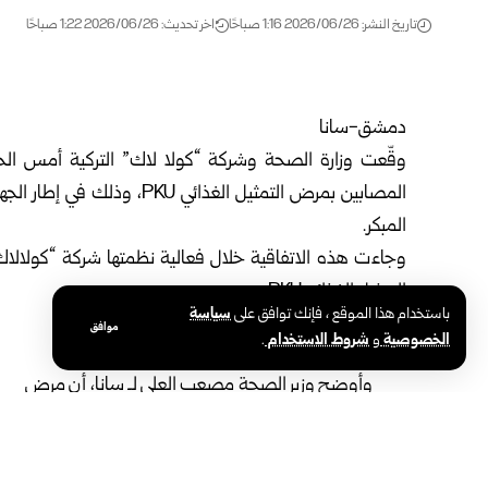
تاريخ النشر: 2026/06/26 1:16 صباحًا
اخر تحديث: 2026/06/26 1:22 صباحًا
دمشق-سانا‏
وقّعت وزارة الصحة وشركة “كولا لاك” التركية أمس الخمي
المصابين بمرض التمثيل الغذا
المبكر.
وجاءت هذه الاتفاقية خلال فعالية نظمتها شركة “كولالا
التمثيل الغذائي ‏PKU‏.
باستخدام هذا الموقع ، فإنك توافق على
سياسة
تخفيف معاناة المرضى
موافق
الخصوصية
و
شروط الاستخدام
.
وأوضح وزير الصحة مصعب العلي لـ سانا، أن مرض
الفينيل كيتون يُعد من الأمراض الوراثية ‏النادرة، إلا
أن التشخيص المبكر والالتزام بالغذاء العلاجي
المناسب يمكّنان الطفل من العيش حياة ‏طبيعية،