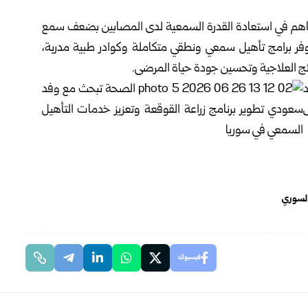
تساهم في استعادة ‏القدرة السمعية لدى المصابين بضعف سمع
 برامج تأهيل سمعي ونطقي متكاملة ‏وكوادر طبية مدربة،
ئج العلاجية وتحسين جودة حياة المرضى.‏
السوري
فيسبوك