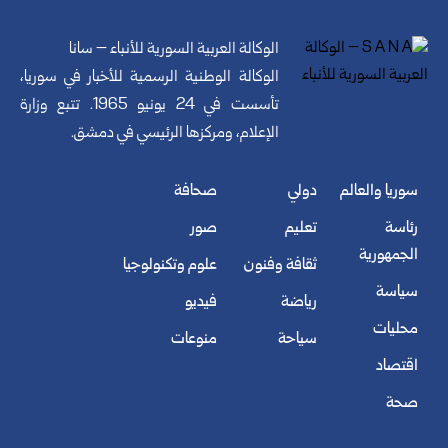
الوكالة العربية السورية للأنباء – سانا
الوكالة الوطنية الرسمية للأخبار في سوريا،
تأسست في 24 يونيو 1965. تتبع وزارة
الإعلام، ومركزها الرئيسي في دمشق.
سوريا والعالم
دولي
صحافة
رئاسة
تعليم
صور
الجمهورية
ثقافة وفنون
علوم وتكنولوجيا
سياسة
رياضة
فيديو
محليات
سياحة
منوعات
اقتصاد
صحة