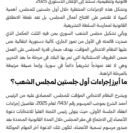
قانونية وتنظيمية، تستند إلى الإعلان الدستوري ‌‏2025.‏
وتشكل هذه الإجراءات المنتظرة خلال أول جلستين للمجلس، أهمية
كبيرة لا تقتصر على ‏افتتاح أعمال المجلس، بل تعد نقطة الانطلاق
القانونية لممارسة السلطة التشريعية.‏
ويأتي تشكيل
مجلس الشعب السوري
بمن فيه الثلث المكمل الذي
صدرت قائمته في الأول ‏من تموز الجاري، كآلية دستورية انتقالية نص
عليها النظام الانتخابي المؤقت، بهدف ‏ضمان قدرة المجلس على العمل
ضمن الظروف الاستثنائية التي تمر بها البلاد في مرحلة ‏ما بعد التحرير،
وهي لا تعد نموذجاً تشريعياً دائماً في سوريا، وإنما صيغة مرتبطة
‏بالمرحلة الراهنة.‏
ما أبرز إجراءات أول جلستين لمجلس الشعب؟
ويشرح
النظام الانتخابي المؤقت للمجلس
، المصادق عليه من الرئيس
أحمد الشرع
‏بموجب المرسوم رقم /143/ لعام 2025، تفاصيل إجراءات
انعقاد الجلسة الأولى، حيث ‏يتولى رئيس اللجنة العليا للانتخابات دعوة
الأعضاء إلى الاجتماع في مقر المجلس خلال ‏المدة القانونية المحددة بعد
صدور مرسوم تسمية الأعضاء، لتكون تلك الدعوة آخر المهام ‏الموكلة