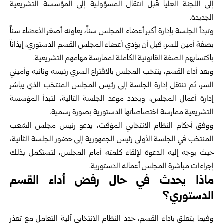
إلى اللجنة العليا قبل انتقال المسؤولية إلى المؤسسة التشريعية
الجديدة.‏
وتبدأ الجلسة بإدارة أكبر أعضاء المجلس سناً، يعاونه أصغر الأعضاء سناً
بصفة أمين ‏للسر، قبل أن يؤدي أعضاء المجلس القسم الدستوري، إيذاناً
باكتسابهم الصفة القانونية ‏الكاملة لممارسة مهامهم التشريعية.‏
وبعد أداء القسم، ينتخب المجلس بالاقتراع السري رئيسه ونائبه وأميني
السر، ثم تنتقل ‏إدارة الجلسة إلى رئيس المجلس المنتخب الذي يباشر
إدارة أعمال المجلس، ويحدد موعد ‏الجلسة التالية، لتبدأ المؤسسة
التشريعية ممارسة اختصاصاتها الدستورية بصورة رسمية.‏
ووفق أحكام النظام الانتخابي المؤقت، يدعو رئيس مجلس الشعب
المنتخب في الجلسة ‏الأولى رئيس الجمهورية إلى حضور الجلسة الثانية،
حيث يوجه إليه الدعوة لإلقاء كلمته ‏أمام المجلس، لتستكمل بذلك
إجراءات مباشرة المجلس أعماله الدستورية.‏
ماذا يحدث في حال رفض أداء القسم
الدستوري؟
وفيما يتعلق بأداء القسم، حدد النظام الانتخابي آلية التعامل مع تعذر