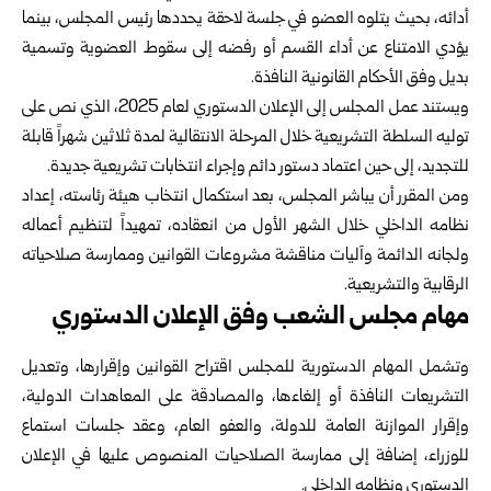
أدائه، بحيث يتلوه ‏العضو في جلسة لاحقة يحددها رئيس المجلس، بينما
يؤدي الامتناع عن أداء القسم أو ‏رفضه إلى سقوط العضوية وتسمية
بديل وفق الأحكام القانونية النافذة.‏
ويستند عمل المجلس إلى الإعلان الدستوري لعام 2025، الذي نص على
توليه السلطة ‏التشريعية خلال المرحلة الانتقالية لمدة ثلاثين شهراً قابلة
للتجديد، إلى حين اعتماد دستور ‏دائم وإجراء انتخابات تشريعية جديدة.‏
ومن المقرر أن يباشر المجلس، بعد استكمال انتخاب هيئة رئاسته، إعداد
نظامه الداخلي ‏خلال الشهر الأول من انعقاده، تمهيداً لتنظيم أعماله
ولجانه الدائمة وآليات مناقشة ‏مشروعات القوانين وممارسة صلاحياته
الرقابية والتشريعية.‏
مهام مجلس الشعب وفق الإعلان الدستوري
وتشمل المهام الدستورية للمجلس اقتراح القوانين وإقرارها، وتعديل
التشريعات النافذة أو ‏إلغاءها، والمصادقة على المعاهدات الدولية،
وإقرار الموازنة العامة للدولة، والعفو العام، ‏وعقد جلسات استماع
للوزراء، إضافة إلى ممارسة الصلاحيات المنصوص عليها في ‏الإعلان
الدستوري ونظامه الداخلي.‏