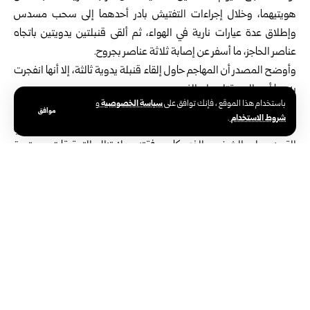
هويتيهما، وخلال إجراءات التفتيش بادر أحدهما إلى سحب مسدس
وإطلاق عدة عيارات نارية في الهواء، ثم ألقى قنبلتين يدويتين باتجاه
عناصر الحاجز، ما أسفر عن إصابة ثلاثة عناصر بجروح.
وأوضح المصدر أن المهاجم حاول إلقاء قنبلة يدوية ثالثة، إلا أنها انفجرت
به، ما أدى إلى مقتله على الفور.
سياسة الخصوصية
باستخدام هذا الموقع ، فإنك توافق على
و
وأشار المصدر إلى أنه بعد نقل الجثة إلى المستشفى والتعرف على هويتها
موافق
شروط الاستخدام
.
تبين أن القتيل مطلوب بجرائم قتل واتجار بالمواد المخدرة، فيما أُلقي
القبض على الشخص الذي كان برفقته، ولا تزال التحقيقات مستمرة
لكشف ملابسات الحادثة واتخاذ الإجراءات القانونية اللازمة.
الوسوم:
الأمن الداخلي السوري
جرمانا
ريف دمشق