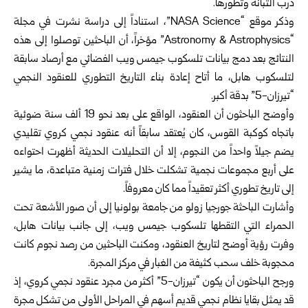
درب التبانة وتطورها.
وذكر موقع “NASA Science”، استناداً إلى دراسة نشرت في مجلة
“Astronomy & Astrophysics” مؤخراً، أن الباحثين توصلوا إلى هذه
النتائج بعد دمج بيانات تلسكوب جيمس ويب الفضائي مع أرصاد سابقة
لتلسكوب هابل، ما أتاح إعادة بناء التاريخ التطوري للعنقود النجمي
“تيرزان-5” بدقة أكبر.
وأوضح الباحثون أن العنقود، الواقع على بعد نحو 19 ألف سنة ضوئية
باتجاه كوكبة القوس، كان يُعتقد سابقاً أنه عنقود نجمي كروي تقليدي
يضم جيلاً واحداً من النجوم، إلا أن التحليلات الحديثة أظهرت احتواءه
على أربع مجموعات نجمية تشكلت خلال فترات زمنية متباعدة، ما يشير
إلى تاريخ تطوري أكثر تعقيداً مما كان معروفاً.
وأشارت الباحثة جورجيا زولو من جامعة بولونيا إلى أن صور الأشعة تحت
الحمراء التي التقطها تلسكوب جيمس ويب، إلى جانب بيانات هابل،
وفرت رؤية أوضح لتاريخ العنقود، ومكنت الباحثين من رصد نجوم كانت
محجوبة خلف سحب كثيفة من الغبار في مركز المجرة.
ورجح الباحثون أن يكون “تيرزان-5” أكثر من مجرد عنقود نجمي كروي، إذ
قد يمثل بقايا نظام نجمي قديم أسهم في المراحل الأولى من تشكل مجرة