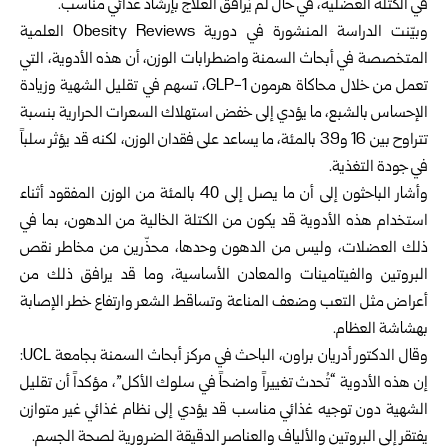
في الكتلة العضلية، في حال لم يُرافق العلاج بإرشاد غذائي مناسب.
وبيّنت الدراسة المنشورة في دورية Obesity Reviews العلمية
المتخصصة في أبحاث السمنة واضطرابات الوزن، أن هذه الأدوية، التي
تعمل من خلال محاكاة هرمون GLP-1، تسهم في تقليل الشهية وزيادة
الإحساس بالشبع، ما يؤدي إلى خفض استهلاك السعرات الحرارية بنسبة
تتراوح بين 16 و39 بالمئة، ما يساعد على فقدان الوزن، لكنه قد يؤثر سلباً
في جودة التغذية.
وأشار الباحثون إلى أن ما يصل إلى 40 بالمئة من الوزن المفقود أثناء
استخدام هذه الأدوية قد يكون من الكتلة الخالية من الدهون، بما في
ذلك العضلات، وليس من الدهون وحدها، محذّرين من مخاطر نقص
البروتين والفيتامينات والمعادن الأساسية، وما قد يرافق ذلك من
أعراض مثل التعب وضعف المناعة وتساقط الشعر وارتفاع خطر الإصابة
بهشاشة العظام.
وقال الدكتور أدريان براون، الباحث في مركز أبحاث السمنة بجامعة UCL:
إن هذه الأدوية “تُحدث تغييراً واضحاً في سلوك الأكل”، مؤكداً أن تقليل
الشهية دون توجيه غذائي مناسب قد يؤدي إلى نظام غذائي غير متوازن
يفتقر إلى البروتين والألياف والعناصر الدقيقة الضرورية لصحة الجسم.