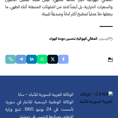
المقالي الهوائية خياراً شائعاً للطهي، ليس فقط لتقليل الدهون
والسعرات الحرارية، بل أيضاً للحد من الملوثات المنبعثة أثناء الطهي، ما
يجعلها حلاً عملياً لمطبخ أكثر أماناً وصديقاً للبيئة.
الوسوم:
المقالي الهوائية
تحسين جودة الهواء
الوكالة العربية السورية للأنباء – سانا
الوكالة الوطنية الرسمية للأخبار في سوريا،
تأسست في 24 يونيو 1965. تتبع وزارة
الإعلام، ومركزها الرئيسي في دمشق.