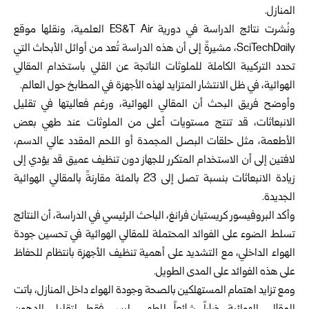
المنازل.
ونُشرت نتائج الدراسة في دورية ES&T Air العلمية، ونقلها موقع
SciTechDaily، مشيرةً إلى أن هذه الدراسة تُعد من أوائل الأبحاث التي
تحدد التركيبة الكاملة للملوثات الناتجة عن القلي باستخدام المقالي
الهوائية، في ظل الانتشار المتزايد لهذه الأجهزة في المطابخ حول العالم.
وأوضح فريق البحث أن المقالي الهوائية، ورغم فعاليتها في تقليل
الانبعاثات، قد تنتج مستويات أعلى من الملوثات عند طهي بعض
الأطعمة، مثل حلقات البصل المجمدة أو اللحم المقدد عالي الدسم،
لافتين إلى أن الاستخدام المتكرر للجهاز دون تنظيف عميق قد يؤدي إلى
زيادة الانبعاثات بنسبة تصل إلى 23 بالمئة مقارنةً بالمقالي الهوائية
الجديدة.
وأكد البروفيسور كريستيان فرانغ، الباحث الرئيسي في الدراسة، أن النتائج
تسلط الضوء على الفوائد المحتملة للمقالي الهوائية في تحسين جودة
الهواء الداخلي، مع التشديد على أهمية تنظيف الأجهزة بانتظام للحفاظ
على هذه الفوائد على المدى الطويل.
ومع تزايد اهتمام المستهلكين بالصحة وجودة الهواء داخل المنازل، باتت