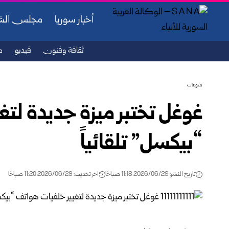
أخبار سوريا
مجلس ال
ثقافة وفنون
فيديو
ص
منوعات
غوغل تختبر ميزة جديدة لت
“بيكسل” تلقائياً
تاريخ النشر: 2026/06/29 11:18 صباحًا
اخر تحديث: 2026/06/29 11:20 صباحًا