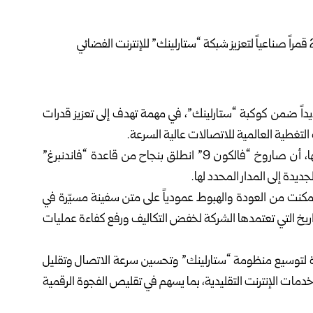
الأمريكية 24 قمراً صناعياً جديداً ضمن كوكبة “ستارلينك”، في مهمة تهدف إلى تعزيز قدرات
التغطية العالمية للاتصالات عالية السرعة.
وذكرت الشركة في بيان رسمي نُشر أمس الأحد على موقعها، أن صاروخ “فالكون 9” انطلق بنجاح من قاعدة “فاندنبرغ”
لجديدة إلى المدار المحدد لها.
ت من العودة والهبوط عمودياً على متن سفينة مسيّرة في
يخ التي تعتمدها الشركة لخفض التكاليف ورفع كفاءة عمليات
رة لتوسيع منظومة “ستارلينك” وتحسين سرعة الاتصال وتقليل
خدمات الإنترنت التقليدية، بما يسهم في تقليص الفجوة الرقمية