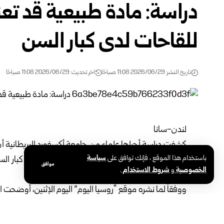
دراسة: مادة طبيعية قد تعزز
للقاحات لدى كبار السن
تاريخ النشر: 2026/06/29 11:08 صباحًا
اخر تحديث: 2026/06/29 11:08 صباحًا
لندن-سانا
كشفت دراسة أجراها علماء من جامعة أكسفورد البريطانية أن
باستخدام هذا الموقع ، فإنك توافق على
سياسة
قد تسهم في تعزيز الاستجابة المناعية للتطعيم لدى كبار ا
موافق
الخصوصية
و
شروط الاستخدام
.
شيخوخة الخلايا المناعية.
ووفقاً لما نشره موقع “روسيا اليوم” اليوم الإثنين، أوضحت ال
المناعي، ما يؤدي إلى ضعف استجابة كبار السن للقاحات وانخ
تأثير السبيرميدين الموجود في أطعمة مثل العدس والحمص و