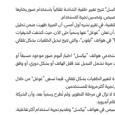
” تتيح تغيير خلفية الشاشة تلقائياً باستخدام صور يختارها
خصيص، وتحسين تجربة الاستخدام.
المتخصص في شؤون التقنية، في تقرير نشره أول أمس، أن الميزة ظهرت ضمن تحليل
تجريبية من نظام Android 17 QPR1 Beta 5، دون أن تعلن “غوغل” عنها رسمياً حتى الآن، حيث كشفت الشيفرات
البرمجية وجود خاصية مستوحاة من ميزة “Photo Shuffle” في هواتف “آيفون”، والتي تتيح تبديل الخلفيات بشكل تلقائي
تخدمي هواتف “بيكسل” اختيار ألبوم صور موجود مسبقاً أو
ات مرنة تشمل التبديل عند قفل الهاتف أو بشكل دوري، أو وفق
ودة لتغيير الخلفيات بشكل تلقائي، فيما تسعى “غوغل” من خلال
تجربة أكثر مرونة للمستخدمين.
ا تزال في مرحلة التطوير، ولم تُطرح رسمياً بعد، وأن الشركة
ام أندرويد.
صيص في هواتف “بيكسل” وتقديم تجربة استخدام أكثر تفاعلية،