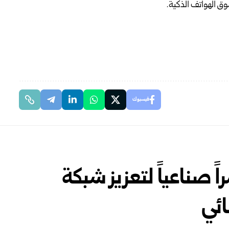
وق الهواتف الذكية.
فيسبوك
كس تطلق 24 قمراً صناعياً لتعزيز شبكة
ائي