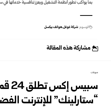
بما يواكب تطور أنظمة التشغيل ويعزز تنافسية خدماتها في س
الوسوم:
شركة غوغل
هواتف بيكسل
مشاركة هذه المقالة
منوعات
سبيس إ
“ستارلينك” للإنترنت الفض