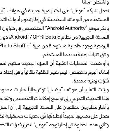
واشنطن-سانا
تعمل شركة “غوغل” على اختبار ميزة جديدة في هواتف “بيكسل
المستخدم من ألبوماته الشخصية، في إطار تطوير أدوات الت
وذكر موقع “Android Authority” 
النسخة ال
وفق فترات زمنية يحددها المستخدم.
وأوضحت المعطيات التقنية أن الميزة الجديدة ستتيح لمس
إنشاء ألبوم مخصص، ليتم تغيير الخلفية تلقائياً وفق إعداد
فترات زمنية محددة.
وبيّنت التقارير أن هواتف “بيكسل” توفر حالياً خيارات محد
هذا التحديث التجريبي إلى توسيع إمكانيات التخصيص وتقديم 
وأشار مطورون مطلعون على النسخة التجريبية إلى أن الميزة ل
تعمل على تحسينها تمهيداً لإطلاقها في تحديثات مستقبلية لنظ
وتأتي هذه الخطوة في إطار توجه “غوغل” لتعزيز قدرات التخ