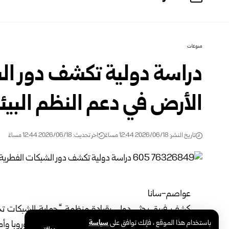
منوعات
دراسة دولية تكشف دور ال
الأرض في دعم النظم البيئي
تاريخ النشر: 2026/06/18 12:44 مساءً
اخر تحديث: 2026/06/18 12:44 مساءً
عواصم-سانا
باستخدام هذا الموقع ، فإنك توافق على
سياسة
بأمستردام وعدد من المراكز والجامعات البحثية في أوروبا وأ