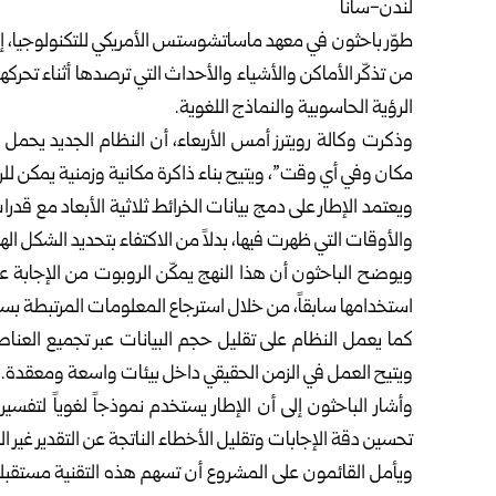
لندن-سانا
طوّر باحثون في معهد ماساتشوستس الأمريكي للتكنولوجيا، إطارا
من تذكّر الأماكن والأشياء والأحداث التي ترصدها أثناء تحركها 
الرؤية الحاسوبية والنماذج اللغوية.
مكان وفي أي وقت”، ويتيح بناء ذاكرة مكانية وزمنية يمكن للر
ويعتمد الإطار على دمج بيانات الخرائط ثلاثية الأبعاد مع ق
والأوقات التي ظهرت فيها، بدلاً من الاكتفاء بتحديد الشكل ال
ويوضح الباحثون أن هذا النهج يمكّن الروبوت من الإجابة ع
استخدامها سابقاً، من خلال استرجاع المعلومات المرتبطة بسيا
كما يعمل النظام على تقليل حجم البيانات عبر تجميع العناص
ويتيح العمل في الزمن الحقيقي داخل بيئات واسعة ومعقدة.
وأشار الباحثون إلى أن الإطار يستخدم نموذجاً لغوياً لتفس
تحسين دقة الإجابات وتقليل الأخطاء الناتجة عن التقدير غير ال
ويأمل القائمون على المشروع أن تسهم هذه التقنية مستقبلاً 