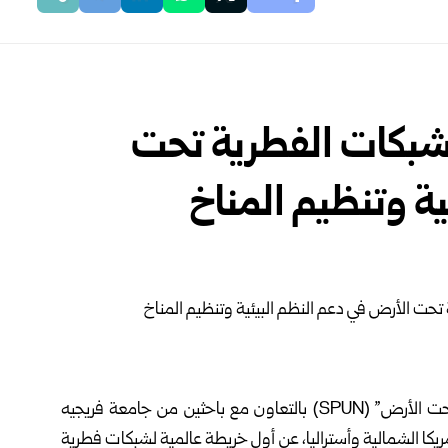
شبكات الفطرية تحت
ة وتنظيم المناخ
كشف فريق بحثي دولي بقيادة منظمة “حماية الشبكات تحت الأرض” (SPUN) بالتعاون مع باحثين من جامعة فريجيه
مريكا الشمالية وأستراليا، عن أول خريطة عالمية لشبكات فطرية