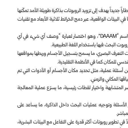
ً جديداً يهدف إلى تزويد الروبوتات بذاكرة طويلة الأمد تمكّنها
في البيئات الواقعية، عبر دمج الخرائط ثلاثية الأبعاد مع تقنيات
وذكرت وكالة رويترز أمس الأربعاء، أن النظام الجديد يحمل اسم “DAAAM”، وهو اختصار لعبارة “وصف أي شيء في أي
وبوت البحث فيها باستخدام اللغة الطبيعية.
درات التعرف البصري، ما يسمح بتسجيل الأجسام وربطها بمواقعها
هندسي للمكان كما في الأنظمة التقليدية.
ن أسئلة عملية، مثل تحديد مكان الأجسام أو الأدوات التي تم
قها المكاني والزمني.
ر المتشابهة واختيار لقطات رئيسية، ما يسرّع عملية المعالجة
ير الأسئلة وتوجيه عمليات البحث داخل الذاكرة، ما يساعد على
مباشر.
في تطوير روبوتات أكثر قدرة على التفاعل مع البيئات البشرية،