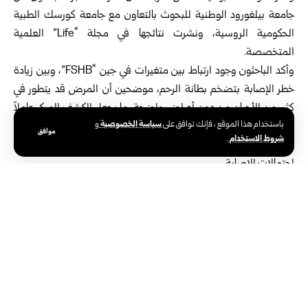
جامعة بيلغورود الوطنية للبحوث بالتعاون مع جامعة كورسك الطبية
الحكومية الروسية، ونشرت نتائجها في مجلة “Life” العلمية
المتخصصة.
وأكد الباحثون وجود ارتباط بين متغيرات في جين “FSHB”، وبين زيادة
خطر الإصابة بتضخم بطانة الرحم، موضحين أن المرض قد يتطور في
كثير من الأحيان من دون أعراض واضحة، ما يجعل الكشف المبكر عاملاً
سياسة الخصوصية
باستخدام هذا الموقع ، فإنك توافق على
و
أساسياً في الحد من مضاعفاته وتحسين فرص العلاج، ومشيرين إلى أن
موافق
شروط الاستخدام
.
بعض المتغيرات الجينية المكتشفة ترتبط بصورة مباشرة بزيادة
احتمالات الإصابة.
وشملت الدراسة 1493 امرأة، بينهن أكثر من 500 امرأة مشخصة
بتضخم بطانة الرحم، حيث بينت النتائج الدور المهم للعوامل الوراثية في
تطور المرض.
وقد تمهد هذه النتائج مستقبلاً لاستخدام الاختبارات الجينية في تحديد
النساء الأكثر عرضة للإصابة، ما يتيح إخضاعهن لبرامج متابعة ورقابة
طبية مبكرة واتخاذ التدابير الوقائية المناسبة.