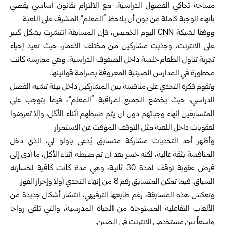
مساحة تحاكي الفصول الدراسية، مع الالتزام بقانون أساسي يقضي
بإنهاء الوجبة كاملة من دون أن يلاحظ “المعلم” المشرف على اللعبة.
ووفقاً لشبكة CNN اليوم الخميس، فإن المسابقة انتشرت بشكل كبير
على الإنترنت، وجذبت مشاركين من مختلف الأعمار، حيث تعيد إحياء
تجربة تناول الطعام خلسة داخل الصفوف الدراسية، وهي ممارسة كانت
محظورة في المدارس الصينية المعروفة بصرامة قوانينها.
وتقوم فكرة التحدي على منافسة بين المشاركين داخل بيئة تشبه الفصل
الدراسي، حيث يخضع الجميع لمراقبة “المعلم”، فيما يتوجب على
المتسابقين إنهاء وجباتهم دون أن يتم ضبطهم أثناء الأكل، وإلا تعرضوا
لعقوبات داخل اللعبة مثل التوقف المؤقت عن الاستمرار.
وأظهر أحد التحديات مشاركة متسابق يُدعى باولو لي، الذي دخل
المنافسة بثقة عالية، لكنه خسر بعد أن تم ضبطه أثناء الأكل، ما أدى إلى
فرض عقوبة توقف لمدة 30 ثانية، وهي مدة كانت كافية لخسارته
السباق، فيما تمكن المتسابق رقم 8 من إنهاء التحدي أولاً وإحراز الفوز.
وتعكس هذه المسابقة، رغم طابعها الترفيهي، انتشار أشكال جديدة من
الألعاب التفاعلية المستوحاة من الحياة المدرسية، والتي تلقى رواجاً
واسعاً بين مستخدمي الإنترنت في الصين.