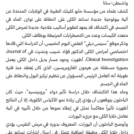
واشنطن-سانا
كشف علماء من مؤسسة مايو كلينك الطبية في الولايات المتحدة عن
آلية بيولوجية جديدة تساعد الكلى على الحفاظ على توازن الماء في
الجسم، في اكتشاف قد يمهد لتطوير أساليب علاجية جديدة لمرض الكلى
متعدد الكيسات وعدد من الاضطرابات المرتبطة بوظائف الكلى.
وذكر موقع “سينس ديلي” العلمي اليوم الخميس، أن الدراسة التي قادها
اختصاصي أمراض الكلى الدكتور فؤاد شبيب ونشرت في Journal of
Clinical Investigation، أظهرت وجود مسار بديل داخل الكلى يعمل
بصورة مستقلة عن هرمون الفازوبريسين، الذي كان يُعتقد منذ فترة
طويلة أنه العامل الرئيس المسؤول عن تنظيم تركيز البول والحفاظ على
الماء في الجسم.
وجاء هذا الاكتشاف خلال دراسة تأثير دواء “بروبينسيد”، حيث كان
الباحثون يتوقعون أن يؤدي إلى زيادة نمو الأكياس الكلوية، إلا أن النتائج
أظهرت تأثيراً معاكساً تمثل في إبطاء نموها من خلال تأثيره في آلية
تعامل خلايا الكلى مع جزيء اليورات.
وأوضح الباحثون أن اليورات، المعروف بدوره في مرض النقرس، يؤدي
داخل خلايا الكلى وظيفة إضافية تتمثل في إرسال إشارات تساعد على