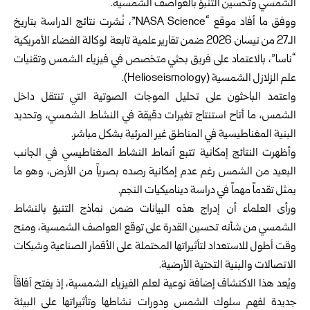
الشمسي وتحسين التنبؤ بالعواصف الشمسية.
ووفق ما أفاد موقع “NASA Science”، نُشرت نتائج الدراسة بتاريخ
الـ27 من نيسان 2026 ضمن تقارير علمية تابعة لوكالة الفضاء الأمريكية
“ناسا”، بالاعتماد على فريق بحثي متخصص في فيزياء الشمس وتقنيات
علم الزلازل الشمسية (Helioseismology).
واعتمد الباحثون على تحليل الموجات الصوتية التي تنتقل داخل
الشمس، ما أتاح استنتاج تغيرات دقيقة في النشاط الشمسي، وتحديد
البنية المغناطيسية في المناطق غير المرئية بشكل مباشر.
وأظهرت النتائج إمكانية تتبع أنماط النشاط المغناطيسي في الجانب
البعيد من الشمس رغم عدم إمكانية رصده بصرياً من الأرض، وهو ما
يمثل تقدماً مهماً في دراسة ديناميكيات النجم.
ورأى العلماء أن إدراج هذه البيانات ضمن نماذج التنبؤ بالنشاط
الشمسي من شأنه تحسين القدرة على توقع العواصف الشمسية، ومنح
وقت أطول للاستعداد لتأثيراتها المحتملة على الأقمار الصناعية وشبكات
الاتصالات والبنية التحتية الأرضية.
ويُعد هذا الاكتشاف إضافة نوعية لعلم الفيزياء الشمسية، إذ يفتح آفاقاً
جديدة لفهم سلوك الشمس ودورات نشاطها وتأثيراتها على البيئة