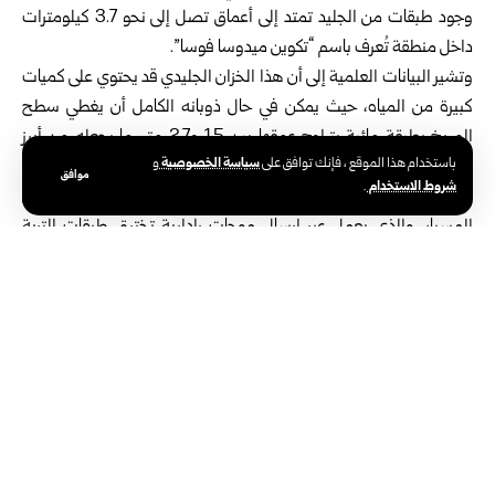
وجود طبقات من الجليد تمتد إلى أعماق تصل إلى نحو 3.7 كيلومترات
داخل منطقة تُعرف باسم “تكوين ميدوسا فوسا”.
وتشير البيانات العلمية إلى أن هذا الخزان الجليدي قد يحتوي على كميات
كبيرة من المياه، حيث يمكن في حال ذوبانه الكامل أن يغطي سطح
المريخ بطبقة مائية يتراوح عمقها بين 1.5 و2.7 متر، ما يجعله من أبرز
سياسة الخصوصية
باستخدام هذا الموقع ، فإنك توافق على
و
الاكتشافات المرتبطة بإمكانات الموارد المائية خارج الأرض.
موافق
شروط الاستخدام
.
ويعتمد هذا الاكتشاف على بيانات رادار “مارسيس” المثبت على متن
المسبار، والذي يعمل عبر إرسال موجات رادارية تخترق طبقات التربة
وتعود بقراءات دقيقة حول طبيعة المواد المدفونة تحت السطح.
ويرى العلماء أن وجود الجليد في منطقة استوائية يثير تساؤلات حول
التغيرات المناخية القديمة على المريخ، مرجحين أن تغيرات ميل محور
الكوكب عبر ملايين السنين قد أدت إلى انتقال الجليد من المناطق
القطبية إلى خطوط العرض المنخفضة، قبل أن يُدفن لاحقاً تحت طبقات
من الغبار والرماد البركاني.
ويُعد هذا الاكتشاف خطوة مهمة لوكالات الفضاء، إذ قد يفتح المجال
مستقبلاً لتوفير مصادر مباشرة للمياه والأكسجين ووقود الصواريخ، بما