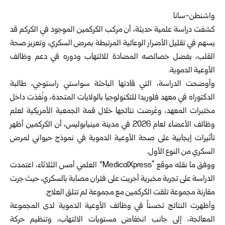
واشنطن-سانا
كشفت دراسة علمية حديثة، أن مركب الكركمين الموجود في الكركم قد
يسهم في تقليل الأضرار الوعائية المرتبطة بمرض السكري، وتعزيز صحة
القلب، بفضل خصائصه المضادة للالتهاب ودوره في دعم وظائف
الأوعية الدموية.
وأوضحت الدراسة، التي قادتها الباحثة سواستي راستوجي، طالبة
الدكتوراه في معهد فلوريدا للتكنولوجيا بالولايات المتحدة، ونُفذت داخل
مختبرات المعهد، وعُرضت نتائجها خلال قمة الجمعية الأمريكية لعلم
وظائف الأعضاء لعام 2026 في مدينة مينيابوليس، أن الكركمين أظهر
تأثيرات إيجابية على صحة الأوعية الدموية في نموذج حيواني لمرض
السكري من النوع الأول.
ووفق ما نقله موقع “MedicalXpress” العلمي أمس الثلاثاء، اعتمدت
الدراسة على تجربة مخبرية أجريت على فئران مصابة بالسكري، حيث جرت
مقارنة مجموعة تلقت الكركمين مع مجموعة لم تتلق العلاج.
وأظهرت النتائج تحسناً في وظائف الأوعية الدموية لدى المجموعة
المعالجة، إلى جانب انخفاض مستويات الالتهاب، وتنظيم حركة