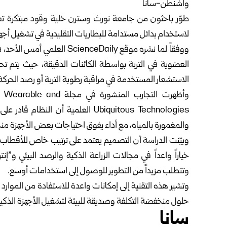
واشنطن-سانا
طوّر باحثون من جامعة نورث وسترن خلية وقود مبتكرة تعتم
لاستخدام بدائل مستدامة للبطاريات التقليدية في تشغيل أجه
ووفقاً لما نشره موقع nceDaily
العضوية في التربة بواسطة الكائنات الدقيقة، حيث يتم تحوي
الاستشعار المستخدمة في مراقبة رطوبة التربة أو رصد الحركة
وأظهرت التجارب المنشور
Ubiquitous Technologies العلمية أن
والمغمورة بالمياه، مع أداء يفوق احتياجات بعض الأجهزة م
وبيّنت الدراسة أن التصميم يعتمد على ترتيب خاص للأقطاب ال
خياراً واعداً في مجالات الزراعة الذكية والرصد البيئي و”إ
وتتطلب مزيداً من التطوير للوصول إلى استخدامات أوسع.
وتشير هذه التقنية إلى إمكانات واعدة للاستفادة من الموارد
حلول منخفضة التكلفة وصديقة للبيئة لتشغيل الأجهزة الذكي
سانا