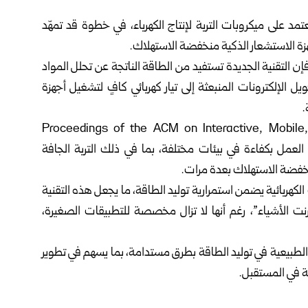
د على ميكروبات التربة لإنتاج الكهرباء، في خطوة قد تمهّد
زة الاستشعار الذكية منخفضة الاستهلاك.
Scie العلمي أمس الأحد، فإن التقنية الجديدة تستفيد من الطاقة الناتجة عن تحلل المواد
ل الإلكترونات المنبعثة إلى تيار كهربائي كافٍ لتشغيل أجهزة
.
ة في مجلة Proceedings of the ACM on Interactive, Mobile, Wearable and
 النظام قادر على العمل بكفاءة في بيئات مختلفة، بما في ذلك التربة الجافة
نخفضة الاستهلاك بعدة مرات.
كهربائية يضمن استمرارية توليد الطاقة، ما يجعل هذه التقنية
نترنت الأشياء”، رغم أنها لا تزال مخصصة للتطبيقات الصغيرة،
 الطبيعية في توليد الطاقة بطرق مستدامة، بما يسهم في تطوير
ة في المستقبل.