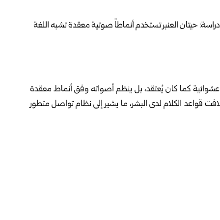
 عشوائية كما كان يُعتقد، بل ينظم أصواته وفق أنماط معقدة
ت قواعد الكلام لدى البشر، ما يشير إلى نظام تواصل متطور
ووفقاً لما نشرته دورية Proceedings of the Royal Society B العلمية فقد حلل الباحثون نحو 4 آلاف نمط صوتي
الكاريبي، ضمن مشروع “مبادرة ترجمة لغة الحيتانيات” التي
يا وجامعة هارفارد، حيث أظهرت النتائج أن هذه النقرات
 في اللغات البشرية.
ئيسية تتقاطع مع علم الأصوات البشري، منها اختلاف الطول
ى تداخل الأصوات فيما بينها بطريقة مشابهة لظاهرة تداخل