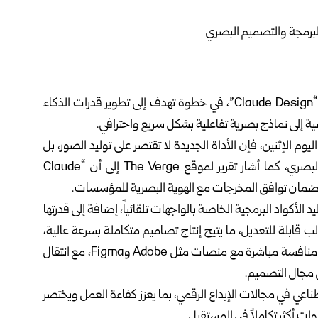
أعلنت شركة Anthropic عن إطلاق أداة جديدة تحمل اسم “Claude Design”، في خطوة تهدف إلى تطوير قدرات الذكاء
ية إلى نماذج بصرية تفاعلية بشكل سريع واحترافي.
يوم الإثنين، فإن الأداة الجديدة لا تقتصر على توليد الصور، بل
تعمل كـ”وكيل تصميم” قادر على فهم السياق البرمجي والبصري، كما أشار تقرير لموقع The Verge إلى أن “Claude
أداة بإمكانية التكامل مع نظام “Claude Code” لتوليد الأكواد البرمجية الخاصة بالواجهات تلقائياً، إضافة إلى قدرتها
 قابلة للتعديل، ما يتيح إنتاج تصاميم متكاملة بسرعة عالية،
في وقت يرى فيه محللون أن هذه الخطوة تضع الشركة في منافسة مباشرة مع منصات مثل Adobe وFigma، مع انتقال
ي مجال التصميم.
اعي في مجالات الإبداع الرقمي، بما يعزز كفاءة العمل ويختصر
دوات أكثر تكاملاً في المستقبل.