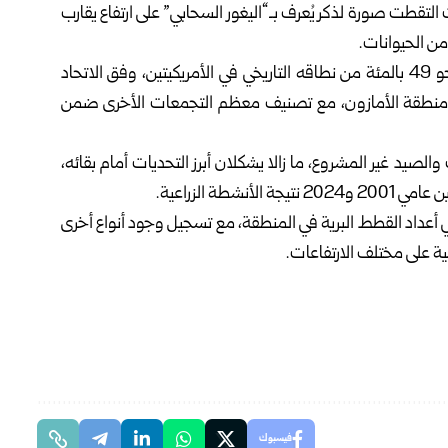
أن الكاميرات التقطت صورة لذكر يُعرف بـ“اليغور السحابي” على ارتفاع يقارب
ويُعد هذا الرصد مهماً في ظل تراجع أعداد اليغور، إذ فقد نحو 49 بالمئة من نطاقه التاريخي في الأمريكيتين، وفق الاتحاد
اً في منطقة الأمازون، مع تصنيف معظم التجمعات الأخرى ضمن
 والصيد غير المشروع، ما زالا يشكلان أبرز التحديات أمام بقائه،
أعداد القطط البرية في المنطقة، مع تسجيل وجود أنواع أخرى
ية على مختلف الارتفاعات.
فيسبوك