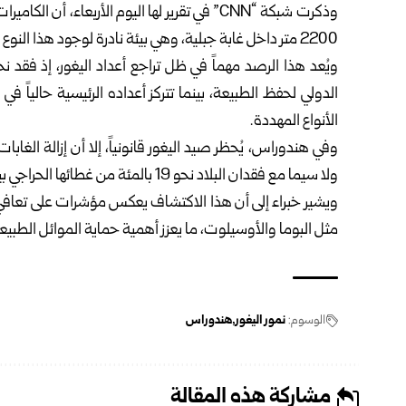
وذكرت شبكة “CNN” في تقرير لها اليوم الأربعاء، 
2200 متر داخل غابة جبلية، وهي بيئة نادرة لوجود هذا النوع من الحيوانات.
الدولي لحفظ الطبيعة، بينما تتركز أعداده الرئيسية حالي
الأنواع المهددة.
وفي هندوراس، يُحظر صيد اليغور قانونياً، إلا أن إزالة الغابات
ولا سيما مع فقدان البلاد نحو 19 بالمئة من غطائها الحراجي بين عامي 2001 و2024 نتيجة الأنشطة الزراعية.
ويشير خبراء إلى أن هذا الاكتشاف يعكس مؤشرات على تعافي 
مثل البوما والأوسيلوت، ما يعزز أهمية حماية الموائل الطبيع
الوسوم:
نمور اليغور
هندوراس
مشاركة هذه المقالة