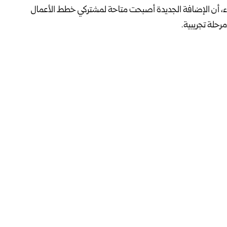
أمس الثلاثاء، أن الإضافة الجديدة أصبحت متاحة لمشتركي خطط الأعمال
رحلة تجريبية.
شاء النصوص، وتلخيص التعديلات، وتحرير المحتوى، إلى جانب
رات السلبية، فضلاً عن إمكانية التفاعل مع التعليقات داخل
ت الذكاء الاصطناعي، ولا سيما مع “كوبايلوت”، في ظل تنامي
لإنتاجية.
ها الذكي ضمن بيئات العمل الرقمية، حيث يتوفر “كلود” أيضاً
رح أدوات تشغيل لأنظمة “ماك” و“ويندوز”.
فيسبوك