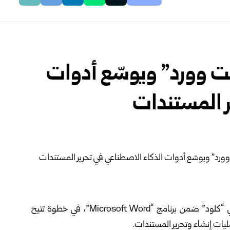
 وورد” ويوسّع أدوات
ر المستندات
أعلنت شركة “أنثروبيك” إتاحة مساعدها للذكاء الاصطناعي “كلود” ضمن برنامج “Microsoft Word”، في خطوة تتيح
ليات إنشاء وتحرير المستندات.