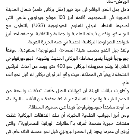
الرياض-سانا
دخل جبل القدر، الواقع في حرة خيبر (حقل بركاني خامد) شمال المدينة
المنورة في السعودية، قائمة أبرز 100 موقع جيولوجي عالمي التي
أصدرها الاتحاد الدولي للعلوم الجيولوجية (IUGS) بالتعاون مع
اليونسكو، وتكمن قيمته العلمية والجمالية والثقافية، بوصفه أحد أبرز
شواهد الجيولوجيا البركانية الحديثة في شبه الجزيرة العربية.
ويُعدّ جبل القدر، بحسب هيئة المساحة الجيولوجية السعودية، موقعاً
جيولوجياً فريداً يتميز بنشاطه البركاني الحديث وتكوينه الجيومورفولوجي
النادر، إذ يرتفع مخروطه البركاني نحو 400 متر، ويعد من أحدث البراكين
النشطة تاريخياً في المملكة، حيث وقع آخر ثوران بركاني له قبل نحو ألف
عام.
وأظهرت بيانات الهيئة أن ثورانات الجبل خلّفت تدفقات واسعة من
الحمم البازلتية والمواد الفتاتية عبر شبكة معقدة من الأنابيب البركانية،
ما أوجد مشهداً جيومورفولوجياً فريداً على مستوى المنطقة.
ومن أبرز الجوانب العلمية المثيرة، أن تلك التدفقات البركانية غطّت
منشآت حجرية ضخمة تُعرف بـ”الطائرات الورقية الصحراوية”، والتي
يُرجّح أن عمرها يعود إلى العصر البرونزي قبل نحو خمسة آلاف عام، في