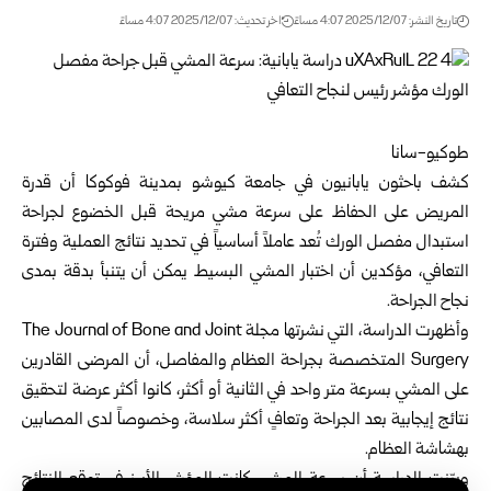
تاريخ النشر: 2025/12/07 4:07 مساءً
اخر تحديث: 2025/12/07 4:07 مساءً
طوكيو-سانا
كشف باحثون يابانيون في جامعة كيوشو بمدينة فوكوكا أن قدرة
المريض على الحفاظ على سرعة مشي مريحة قبل الخضوع لجراحة
استبدال مفصل الورك تُعد عاملاً أساسياً في تحديد نتائج العملية وفترة
التعافي، مؤكدين أن اختبار المشي البسيط يمكن أن يتنبأ بدقة بمدى
نجاح الجراحة.
وأظهرت الدراسة، التي نشرتها مجلة The Journal of Bone and Joint
Surgery المتخصصة بجراحة العظام والمفاصل، أن المرضى القادرين
على المشي بسرعة متر واحد في الثانية أو أكثر، كانوا أكثر عرضة لتحقيق
نتائج إيجابية بعد الجراحة وتعافٍ أكثر سلاسة، وخصوصاً لدى المصابين
بهشاشة العظام.
وبيّنت الدراسة أن سرعة المشي كانت المؤشر الأبرز في توقع النتائج