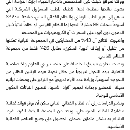
ووفقاً لموقع هيلث لاين المتخصص بالأخبار الطبية، أجرَت الدراسة التي
نشرت نتائجها منظمة لجنة الأطباء للطب المسؤول الأمريكية التي
تسعى إلى تعزيز الطب الوقائي والنظام الغذائي النباتي، متابعة لمدة 22
أسبوعاً شملت 99 مشاركاً اتبعوا إما النظام القياسي أو نظاماً نباتياً قليل
الدهون دون قيود على السعرات أو الكربوهيدرات غير المصنعة.
وأظهرت النتائج أن 43% من المشاركين في المجموعة النباتية تمكنوا
من تقليل أو إيقاف أدوية السكري، مقابل 26% فقط من مجموعة
النظام القياسي.
ونصحت داون مينينغ، الحاصلة على ماجستير في العلوم واختصاصية
التغذية، ببدء التحول تدريجياً من خلال تجربة «يوم الإثنين الخالي من
اللحوم» أسبوعياً، وزيادة عدد الأيام تدريجياً مع التركيز على وصفات نباتية
سهلة التحضير وجذابة لجميع أفراد الأسرة، لتصبح النباتات المكون
الأساسي للوجبة.
وتشير الدراسات إلى أن النظام الغذائي النباتي يمكن أن يوفر فوائد غذائية
مشابهة للنظام المتوسطي، ويحد من البصمة البيئية للفرد، شرط
الالتزام به بشكل متوازن لضمان الحصول على جميع العناصر الغذائية
الأساسية.