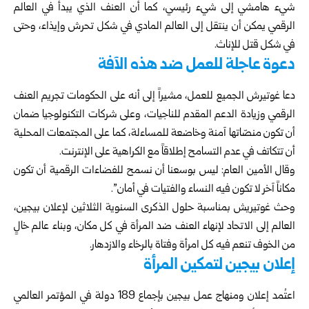
شيء هامشي إلى شيء رئيسي، كما أن العنف الذي يبدأ في العالم
الرقمي يمكن أن ينتقل إلى العالم المادي في شكل تحرش وإيذاء، وحتى
في شكل قتل للإناث.
دعوة عاجلة للعمل ضد هذه الآفة
دعا غوتيرش الجميع للعمل، مشيراً إلى أنه على الحكومات تجريم العنف
الرقمي وزيادة الدعم المقدم للناجيات، وعلى شركات التكنولوجيا ضمان
أن تكون منصّاتها آمنة وخاضعة للمساءلة، كما على المجتمعات المحلية
أن تتكاتف في عدم التسامح إطلاقاً مع الكراهية على الإنترنت.
وقال الأمين العام: ليس بوسعنا أن نسمح للفضاءات الرقمية أن تكون
مكاناً آخر لا تكون فيه النساء والفتيات في أمان”.
وحث غوتيريش بمناسبة حلول الذكرى السنوية الثلاثين لإعلان بيجين،
العالم إلى الاتحاد لإنهاء العنف ضد المرأة في كل مكان، وبناء عالم خالٍ
من الخوف تنعم فيه كل امرأة وفتاة بالرخاء والازدهار.
إعلان بيجين لتمكين المرأة
اعتُمد إعلان ومنهاج عمل بيجين بإجماع 189 دولة في المؤتمر العالمي