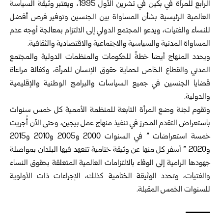
الرابع للمرأة في بكين في تشرين الأول 1995، ويعتبر وثيقة السياسة
العالمية الرئيسية بشأن المساواة بين الجنسين وتوفير فرص أفضل
للنساء والفتيات، ويدعو المجتمع الدولي إلى الالتزام بمعالجة أوجه عدم
المساواة المدنية والسياسية والاجتماعية والاقتصادية والثقافية.
ويحدد المنهاج أيضا خطةً للحكومات والمنظمات الدولية والمجتمع
المدني والقطاع الخاص لحماية حقوق الإنسان للمرأة، وكفالة مراعاة
قضايا الجنسين في جميع السياسات والبرامج الوطنية والإقليمية
والدولية.
وتقوم لجنة وضع المرأة التابعة للمنظمة الأممية كل خمس سنوات
باستعراض التقدم المحرز في تنفيذ منهاج عمل بيجين، وحتى الآن أُجريت
خمسة استعراضات ” في السنوات 2000 و2005 و2010 و2015
و2020 ” أسفر كل منها عن وثيقة ختامية تتعهد فيها البلدان بمواصلة
جهودها الرامية إلى الوفاء بالالتزامات العالمية المتعلقة بحقوق النساء
والفتيات، وتحدد الوثيقة الختامية كذلك، الإجراءات ذات الأولوية
للسنوات الخمس المقبلة.