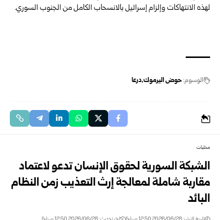
‏لهذه ‏الانتهاكات وإلزام إسرائيل ‌‏بالانسحاب ‏الكامل ‏من ‏الجنوب السوري‎.‎
الوسوم:
حوض اليرموك
درعا
محليات
الشبكة السورية لحقوق الإنسان تدعو لاعتماد
مقاربة شاملة لمعالجة إرث ‏التعذيب زمن النظام
البائد
تاريخ النشر: 2026/06/28 12:50 صباحًا
اخر تحديث: 2026/06/28 12:50 صباحًا