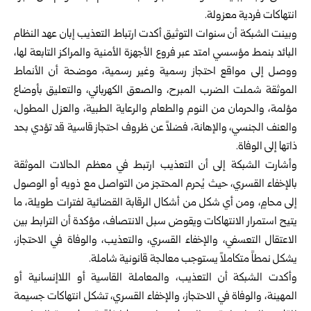
انتهاكات فردية معزولة.‏
وبينت الشبكة أن سنوات التوثيق أكدت ارتباط التعذيب إبان عهد النظام
البائد ‏بنمط مؤسسي امتد عبر فروع الأجهزة الأمنية والمراكز التابعة لها،
ووصل ‏إلى مواقع احتجاز رسمية وغير رسمية، موضحة أن الأنماط
الموثقة شملت ‏الضرب المبرح، والصعق الكهربائي، والتعليق بأوضاع
مؤلمة، والحرمان ‏من النوم والطعام والرعاية الطبية، والعزل المطول،
والعنف الجنسي، ‏والإهانة، فضلاً عن ظروف احتجاز قاسية قد تؤدي بحد
ذاتها إلى الوفاة.‏
وأشارت الشبكة إلى أن التعذيب ارتبط في معظم الحالات الموثقة
بالإخفاء ‏القسري، حيث يُحرم المحتجز من التواصل مع ذويه أو الوصول
إلى محامٍ، ‏ومن أي شكل من أشكال الرقابة القضائية لفترات طويلة، ما
يتيح استمرار ‏الانتهاكات ويقوض سبل الانتصاف، مؤكدة أن الترابط بين
الاعتقال ‏التعسفي، والإخفاء القسري، والتعذيب، والوفاة في الاحتجاز،
يشكل نمطاً ‏متكاملاً يستوجب معالجة قانونية شاملة.‏
وأكدت الشبكة أن التعذيب، والمعاملة القاسية أو اللاإنسانية أو
المهينة، والوفاة ‏في الاحتجاز، والإخفاء القسري، تشكل انتهاكات جسيمة