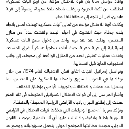
وأفاد مراسل سانا بأن قوة للاحتلال مؤلفة من أربع اليات عسكرية،
انطلقت ‏من ثكنة الجزيرة وتوغلت باتجاه بلدة معرية، وصولاً إلى قرية
عابدين، قبل ‏أن تتجه إلى منطقة تلة المغر.‏
وكانت قوة للاحتلال مؤلفة من ثماني آليات عسكرية توغلت أمس باتجاه
بلدة ‏جملة، حيث انتشرت في أحياء البلدة وفتشت عدداً من منازل
المدنيين، وذلك ‏بعد بعد يوم واحد من دخول سبع آليات عسكرية
إسرائيلية إلى قرية معرية، ‏حيث أقامت حاجزاً عسكرياً شرق المسجد،
ونفذت عمليات تفتيش لعدد من ‏المنازل الواقعة في محيطه، إلى جانب
استجواب المارة قبل انسحابها.‏
وتواصل إسرائيل انتهاك اتفاق فضّ الاشتباك لعام ‌‏1974، ‏من ‏خلال
‏توغلاتها ‏في الجنوب السوري ‏واعتداءاتها ‏المتكررة على ‏المدنيين، ‏بما
‏يشمل ‌‏المداهمات ‏والاعتقالات وتجريف الأراضي ‏وإطلاق ‏القذائف‎.‎
وأشار المراسل إلى أن قوات الاحتلال الاسرائيلي المتوغلة في تلة المغر
‏عمدت إلى إطلاق النيران باتجاه الأراضي الزراعية المحيطة بالمنطقة.‏
وتؤكد سوريا أن جميع الإجراءات التي تتخذها قوات ‌‏الاحتلال ‏في ‏الأراضي
‏السورية باطلة ولاغية، ولا ‏تترتب ‏عليها أي آثار ‏قانونية ‌‏بموجب القانون
‏الدولي، ‏مجددة ‏مطالبتها المجتمع الدولي ‏بتحمل ‏مسؤولياته ‏ووضع حد