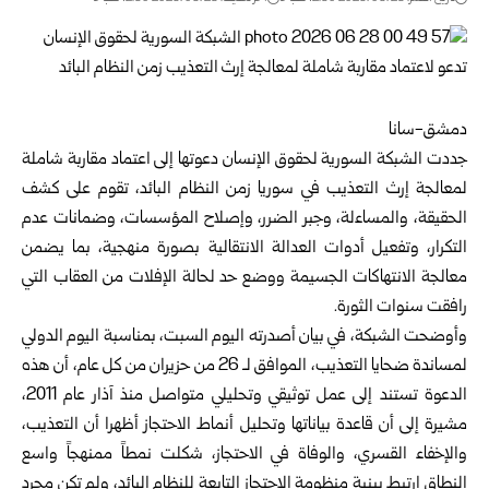
دمشق-سانا
جددت
الشبكة السورية لحقوق الإنسان
دعوتها إلى اعتماد مقاربة شاملة
‏لمعالجة إرث التعذيب في سوريا زمن النظام البائد، تقوم على كشف
الحقيقة، ‏والمساءلة، وجبر الضرر، وإصلاح المؤسسات، وضمانات عدم
التكرار، ‏وتفعيل أدوات العدالة الانتقالية بصورة منهجية، بما يضمن
معالجة ‏الانتهاكات الجسيمة ووضع حد لحالة الإفلات من العقاب التي
رافقت سنوات ‏الثورة.‏
وأوضحت الشبكة، في بيان أصدرته اليوم السبت، بمناسبة اليوم الدولي
‏لمساندة ضحايا التعذيب، الموافق لـ 26 من حزيران من كل عام، أن هذه
الدعوة ‏تستند إلى عمل توثيقي وتحليلي متواصل منذ آذار عام 2011،
مشيرة إلى أن ‏قاعدة بياناتها وتحليل أنماط الاحتجاز أظهرا أن التعذيب،
والإخفاء القسري، ‏والوفاة في الاحتجاز، شكلت نمطاً ممنهجاً واسع
النطاق ارتبط ببنية منظومة ‏الاحتجاز التابعة للنظام البائد، ولم تكن مجرد