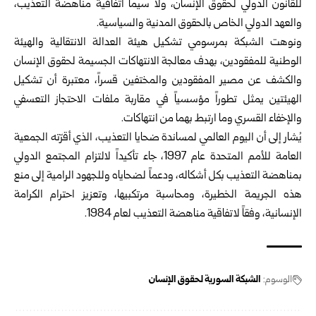
للقانون الدولي ‏لحقوق الإنسان، ولا سيما اتفاقية مناهضة التعذيب،
والعهد الدولي الخاص ‏بالحقوق المدنية والسياسية.‏
ونوهت الشبكة بمرسومي تشكيل هيئة العدالة الانتقالية والهيئة
الوطنية للمفقودين، بهدف معالجة ‏الانتهاكات الجسيمة لحقوق الإنسان
والكشف عن مصير المفقودين والمختفين ‏قسراً، معتبرة أن تشكيل
الهيئتين يمثل تطوراً مؤسسياً في مقاربة ملفات ‏الاحتجاز التعسفي
والإخفاء القسري وما ارتبط بهما من انتهاكات.‏
يُشار إلى أن اليوم العالمي لمساندة ضحايا التعذيب، الذي أقرّته الجمعية
‏العامة للأمم المتحدة عام 1997، جاء تأكيداً لالتزام المجتمع الدولي
بمناهضة ‏التعذيب بكل أشكاله، ودعماً لضحاياه وللجهود الرامية إلى منع
هذه الجريمة ‏الخطيرة، ومحاسبة مرتكبيها، وتعزيز احترام الكرامة
الإنسانية، وفقاً لاتفاقية ‏مناهضة التعذيب لعام 1984.‏
الوسوم:
الشبكة السورية لحقوق الإنسان