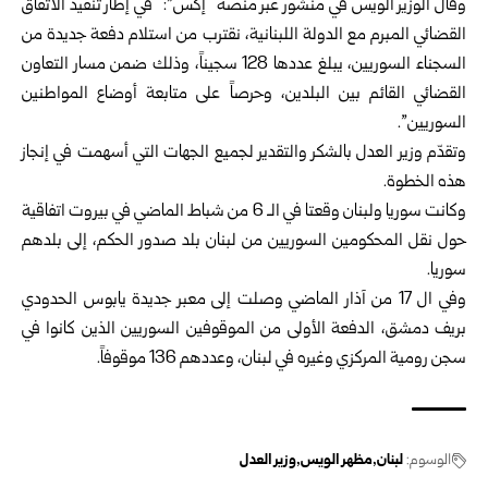
وقال الوزير الويس في منشور عبر منصة “إكس”: “في إطار تنفيذ الاتفاق
‌‏القضائي المبرم مع الدولة اللبنانية، نقترب من استلام دفعة جديدة من
‌‏السجناء السوريين، يبلغ عددها 128 سجيناً، وذلك ضمن مسار التعاون
‌‏القضائي القائم بين البلدين، وحرصاً على متابعة أوضاع المواطنين
‌‏السوريين”.‏
وتقدّم وزير العدل بالشكر والتقدير لجميع الجهات التي أسهمت في إنجاز
هذه ‌‏الخطوة.‏
وكانت سوريا ولبنان وقعتا في الـ 6 من شباط الماضي في بيروت اتفاقية
‌‏حول نقل المحكومين السوريين من لبنان بلد صدور الحكم، إلى بلدهم
سوريا.‏
وفي ال 17 من آذار الماضي وصلت إلى معبر جديدة يابوس الحدودي
بريف ‌‏دمشق، الدفعة الأولى من الموقوفين السوريين الذين كانوا في
سجن رومية ‌‏المركزي وغيره في لبنان، وعددهم 136 موقوفاً.‏
الوسوم:
لبنان
مظهر الويس
وزير العدل