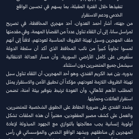
تنفيذها خلال الفترة المقبلة، بما يسهم في تحسين الواقع
الخدمي ودعم الاستقرار.
من جهته، أشار أحمد العدوان، أحد مهجري المحافظة، في تصريح
لمراسل سانا، إلى أن اللقاء تناول عدداً من القضايا المهمة، وفي مقدمتها
ملف المهجرين وسبل تهيئة الظروف المناسبة لعودتهم، لافتاً إلى أنهم
لمسوا تجاوباً كبيراً من نائب المحافظ الذي أكد أن سلطة الدولة
ستُفرض على كامل الأراضي السورية، وأن مسار العدالة الانتقالية
سيشمل جميع المتضررين دون استثناء.
بدوره، بيّن عبد الكريم الفندي، وهو أحد المهجرين، أن اللقاء تناول سبل
تهيئة الظروف اللازمة لعودتهم، مؤكداً أن تحقيق الأمن والاستقرار يمثل
المطلب الأهم للأهالي، وأن العودة ترتبط بتوفير بيئة آمنة، تضمن
استقرار العائلات وحمايتها.
وشدد الفندي على ضرورة الحفاظ على الحقوق الشخصية للمتضررين،
والعمل على كشف مصير المفقودين، معتبراً أن هذه الملفات تشكل
أولوية إنسانية يجب معالجتها بالتوازي مع الجهود المبذولة لإعادة
المهجرين إلى مناطقهم. ويشهد الواقع الخدمي والمؤسساتي في رأس