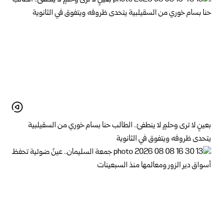
بعينٍ لا ترى وحلمٍ لا ينطفئ.. الطالب حنا بسام خوري من السقيلبية
يتحدى ظروفه ويتفوق في الثانوية