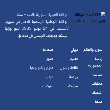
الوكالة العربية السورية للأنباء – سانا
الوكالة الوطنية الرسمية للأخبار في سوريا،
تأسست في 24 يونيو 1965. تتبع وزارة
الإعلام، ومركزها الرئيسي في دمشق.
سوريا والعالم
دولي
صحافة
رئاسة
تعليم
صور
الجمهورية
ثقافة وفنون
علوم وتكنولوجيا
سياسة
رياضة
فيديو
محليات
سياحة
منوعات
اقتصاد
صحة