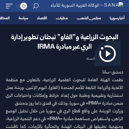
أخبار سوريا
مجلس الشعب
محليات
اقتصاد
سياسة
المحا
البحوث الزراعية و”الفاو” تبحثان تطوير إدارة
الري عبر مبادرة IRMA
2026/06/15 2:49 مساءً
دمشق-سانا
نظمت
الهيئة العامة للبحوث العلمية الزراعية
، بالتعاون مع منظمة
الأغذية والزراعة التابعة للأمم المتحدة (الفاو)، اليوم الإثنين، ورشة عمل
استشارية وتقييمية وطنية حول إعداد خرائط وإمكانات واحتياجات الري
ضمن مبادرة «IRMA» في سوريا، وذلك في فندق داما روز ب
دمشق
.
وركزت الورشة على واقع قطاع الري في سوريا من خلال تحليل الوضع
الراهن، واستعراض مساهمة مبادرة «IRMA» في دعم التنمية الزراعية،
ومنهجية تطبيقها في البيئات الهشة والمتأثرة بالأزمات، كما ناقشت